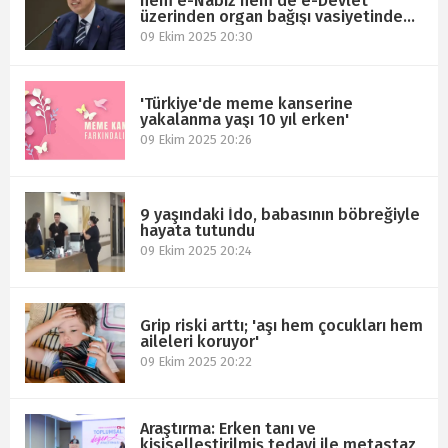
hem e-Nabız hem de e-Devlet
üzerinden organ bağışı vasiyetinde
bulunabiliyor
09 Ekim 2025 20:30
'Türkiye'de meme kanserine
yakalanma yaşı 10 yıl erken'
09 Ekim 2025 20:26
9 yaşındaki İdo, babasının böbreğiyle
hayata tutundu
09 Ekim 2025 20:24
Grip riski arttı; 'aşı hem çocukları hem
aileleri koruyor'
09 Ekim 2025 20:22
Araştırma: Erken tanı ve
kişiselleştirilmiş tedavi ile metastaz