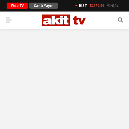
Web TV
Canlı Yayın
BIST
13.779,39
%-0.14
ARAMA YAP