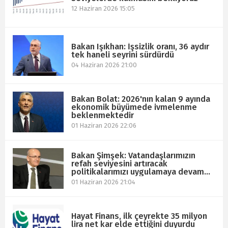
12 Haziran 2026 15:05
Bakan Işıkhan: İşsizlik oranı, 36 aydır
tek haneli seyrini sürdürdü
04 Haziran 2026 21:00
Bakan Bolat: 2026'nın kalan 9 ayında
ekonomik büyümede ivmelenme
beklenmektedir
01 Haziran 2026 22:06
Bakan Şimşek: Vatandaşlarımızın
refah seviyesini artıracak
politikalarımızı uygulamaya devam
edeceğiz
01 Haziran 2026 21:04
Hayat Finans, ilk çeyrekte 35 milyon
lira net kar elde ettiğini duyurdu