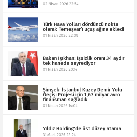
02 Nisan 2026 23:54
Türk Hava Yolları dördüncü nokta
olarak Temeşvar’ı uçuş ağına ekledi
01 Nisan 2026 22:08
Bakan Işıkhan: İşsizlik oranı 34 aydır
tek hanede seyrediyor
01 Nisan 2026 20:14
Şimşek: İstanbul Kuzey Demir Yolu
Geçişi Projesi için 1,67 milyar avro
finansman sağladık
01 Nisan 2026 14:04
Yıldız Holding'de üst düzey atama
31 Mart 2026 23:24