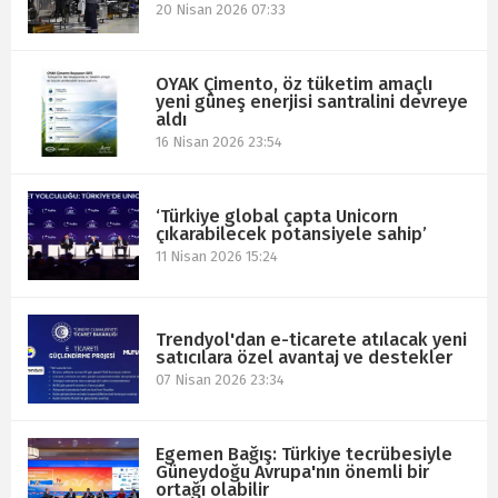
20 Nisan 2026 07:33
OYAK Çimento, öz tüketim amaçlı
yeni güneş enerjisi santralini devreye
aldı
16 Nisan 2026 23:54
‘Türkiye global çapta Unicorn
çıkarabilecek potansiyele sahip’
11 Nisan 2026 15:24
Trendyol'dan e-ticarete atılacak yeni
satıcılara özel avantaj ve destekler
07 Nisan 2026 23:34
Egemen Bağış: Türkiye tecrübesiyle
Güneydoğu Avrupa'nın önemli bir
ortağı olabilir