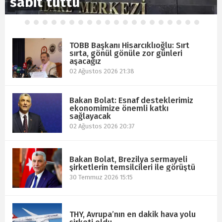
sabit tuttu
sabit tuttu
1
2
3
4
5
6
7
8
9
10
11
12
13
14
15
16
17
18
19
20
TOBB Başkanı Hisarcıklıoğlu: Sırt
sırta, gönül gönüle zor günleri
aşacağız
02 Ağustos 2026 21:38
Bakan Bolat: Esnaf desteklerimiz
ekonomimize önemli katkı
sağlayacak
02 Ağustos 2026 20:37
Bakan Bolat, Brezilya sermayeli
şirketlerin temsilcileri ile görüştü
30 Temmuz 2026 15:15
THY, Avrupa’nın en dakik hava yolu