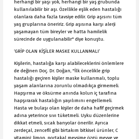
herhangi bir yaşı yok, herhangi bir yaş grubunda
kullanılabilir bir aşı. Özellikle eşlik eden hastalığı
olanlara daha fazla tavsiye edilir. Grip aşısını tüm
yaş gruplarına öneririz. Grip aşısına karşı alerji
yaşamayan tüm bireyler ve hatta hamilelik
sürecinde de uygulanabilir" diye konuştu.
‘GRİP OLAN KİŞİLER MASKE KULLANMALI’
Kişilerin, hastalığa karşı alabileceklerini önlemlere
de değinen Doç. Dr. Doğan, "İlk öncelikle grip
hastalığı geçiren kişiler maske kullanmalı, toplu
yaşam alanlarına zorunlu olmadıkça girmemeli.
Hapşırma ve öksürme anında kolun iç tarafına
hapşırarak hastalığın yayılımını engellemeli.
Hasta ve bulaşı olan kişiler de daha hafif geçirmek
adına yeterince sıvı tüketmeli. Uyku düzenlerine
dikkat etmeli, sıcak banyolar önerilir. Ayrıca
zerdeçal, zencefil gibi birtakım bitkisel ürünler, C
vitamini; limon, portakal mevsime özgü meyve ve