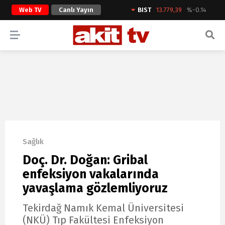
Web TV
Canlı Yayın
BIST
13.779,39
%-0.14
ARAMA YAP
Sağlık
Doç. Dr. Doğan: Gribal
enfeksiyon vakalarında
yavaşlama gözlemliyoruz
Tekirdağ Namık Kemal Üniversitesi
(NKÜ) Tıp Fakültesi Enfeksiyon