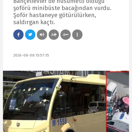
Bahçelievler’de husumetli olduğu
şoförü minibüste bacağından vurdu.
Şoför hastaneye götürülürken,
saldırgan kaçtı.
A
A
2026-08-08 15:57:15