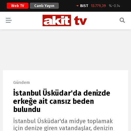
Web TV
Canlı Yayın
BIST
13.779,39
%-0.14
ARAMA YAP
Gündem
İstanbul Üsküdar'da denizde
erkeğe ait cansız beden
bulundu
İstanbul Üsküdar'da midye toplamak
için denize giren vatandaşlar, denizin