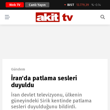
Web TV
Canlı Yayın
BIST
13.779,39
%-0.14
ARAMA YAP
Gündem
İran'da patlama sesleri
duyuldu
İran devlet televizyonu, ülkenin
güneyindeki Sirik kentinde patlama
sesleri duyulduğunu bildirdi.