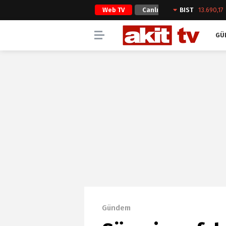
Web TV
Canlı
BIST
13.690,17
Yayın
GÜ
Gündem