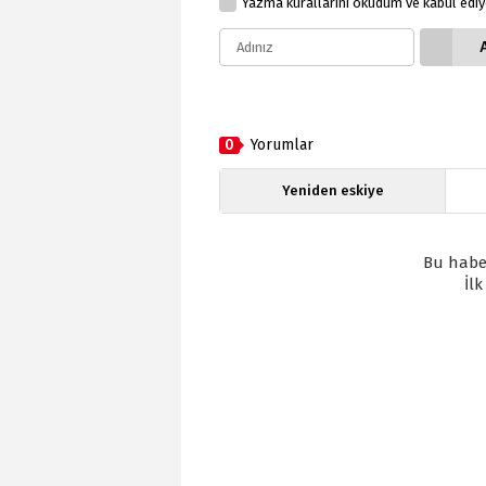
Yazma kurallarını okudum ve kabul edi
0
Yorumlar
Yeniden eskiye
Bu habe
İl