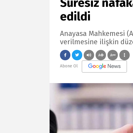
Süresiz nafak
edildi
Anayasa Mahkemesi (AY
verilmesine ilişkin düz
A
A
Abone Ol