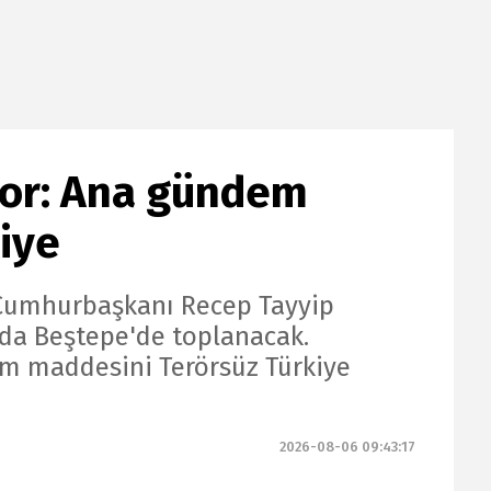
or: Ana gündem
iye
, Cumhurbaşkanı Recep Tayyip
nda Beştepe'de toplanacak.
m maddesini Terörsüz Türkiye
2026-08-06 09:43:17