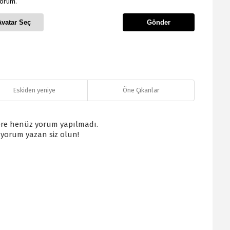
yorum.
Avatar Seç
Gönder
Eskiden yeniye
Öne Çıkanlar
re henüz yorum yapılmadı.
k yorum yazan siz olun!