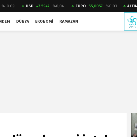
%-0.09
USD
47.5947
%0,04
EURO
55,0057
%0.03
ALTI
NDEM
DÜNYA
EKONOMI
RAMAZAN