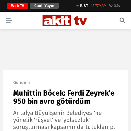
Web TV
Canlı Yayın
BIST
13.779,39
%-0.14
ARAMA YAP
Gündem
Muhittin Böcek: Ferdi Zeyrek'e
950 bin avro götürdüm
Antalya Büyükşehir Belediyesi'ne
yönelik 'rüşvet' ve 'yolsuzluk'
soruşturması kapsamında tutuklanıp,