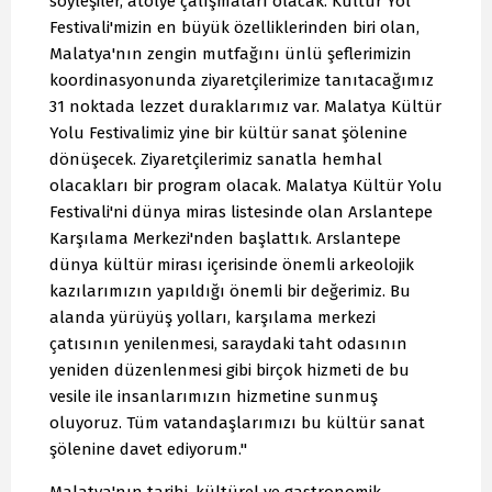
söyleşiler, atölye çalışmaları olacak. Kültür Yol
Festivali'mizin en büyük özelliklerinden biri olan,
Malatya'nın zengin mutfağını ünlü şeflerimizin
koordinasyonunda ziyaretçilerimize tanıtacağımız
31 noktada lezzet duraklarımız var. Malatya Kültür
Yolu Festivalimiz yine bir kültür sanat şölenine
dönüşecek. Ziyaretçilerimiz sanatla hemhal
olacakları bir program olacak. Malatya Kültür Yolu
Festivali'ni dünya miras listesinde olan Arslantepe
Karşılama Merkezi'nden başlattık. Arslantepe
dünya kültür mirası içerisinde önemli arkeolojik
kazılarımızın yapıldığı önemli bir değerimiz. Bu
alanda yürüyüş yolları, karşılama merkezi
çatısının yenilenmesi, saraydaki taht odasının
yeniden düzenlenmesi gibi birçok hizmeti de bu
vesile ile insanlarımızın hizmetine sunmuş
oluyoruz. Tüm vatandaşlarımızı bu kültür sanat
şölenine davet ediyorum."
Malatya'nın tarihi, kültürel ve gastronomik