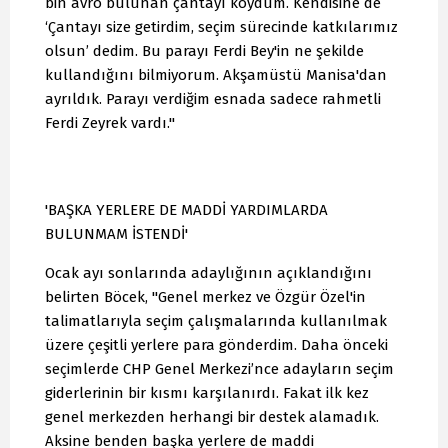
bin avro bulunan çantayı koydum. Kendisine de
‘Çantayı size getirdim, seçim sürecinde katkılarımız
olsun’ dedim. Bu parayı Ferdi Bey'in ne şekilde
kullandığını bilmiyorum. Akşamüstü Manisa'dan
ayrıldık. Parayı verdiğim esnada sadece rahmetli
Ferdi Zeyrek vardı."
'BAŞKA YERLERE DE MADDİ YARDIMLARDA
BULUNMAM İSTENDİ'
Ocak ayı sonlarında adaylığının açıklandığını
belirten Böcek, "Genel merkez ve Özgür Özel'in
talimatlarıyla seçim çalışmalarında kullanılmak
üzere çeşitli yerlere para gönderdim. Daha önceki
seçimlerde CHP Genel Merkezi’nce adayların seçim
giderlerinin bir kısmı karşılanırdı. Fakat ilk kez
genel merkezden herhangi bir destek alamadık.
Aksine benden başka yerlere de maddi