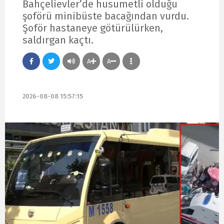
Bahçelievler’de husumetli olduğu
şoförü minibüste bacağından vurdu.
Şoför hastaneye götürülürken,
saldırgan kaçtı.
A
A
2026-08-08 15:57:15