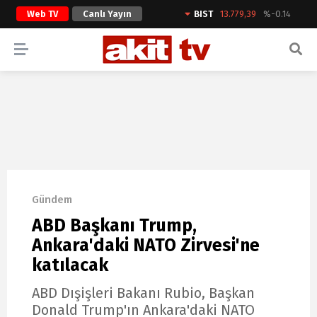
Web TV
Canlı Yayın
BIST
13.779,39
%-0.14
ARAMA YAP
Gündem
ABD Başkanı Trump,
Ankara'daki NATO Zirvesi'ne
katılacak
ABD Dışişleri Bakanı Rubio, Başkan
Donald Trump'ın Ankara'daki NATO