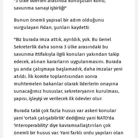
"3 ülke liderleri arasında konuşulan konu,
savunma sanayi işbirliği"
Bunun önemli yapısal bir adım olduğunu
vurgulayan Fidan, şunları kaydetti:
"Biz burada imza attık, ayrıldık, yok. Bu Genel
Sekreterlik daha sonra 3 ülke arasındaki bu
savunma ittifakıyla ilgili konuları yakından takip
edecek, alınan kararların uygulanmasını. Burada
şu anda çalışmaya başlamadık, daha imzalar yeni
atıldı. İlk komite toplantısından sonra
muhtemelen bakanlar olarak liderlerin onayına
sunacağımız hususlar, sekreteryanın kurulması,
yapısı, işleyişi ve verilecek ilk ödevler olur.
Burada tabii çok fazla husus var askeri konular
yani 'ortak çalışabilirlik' dediğimiz yani NATO'da
'interoperability' diye kavramsallaştırılan çok
önemli bir husus var. Yani farklı ordu yapıları olan