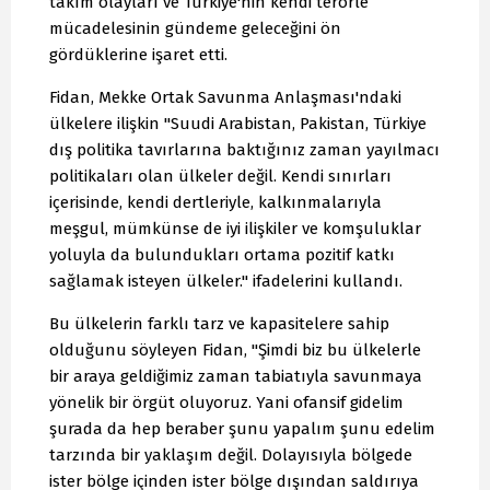
takım olayları ve Türkiye'nin kendi terörle
mücadelesinin gündeme geleceğini ön
gördüklerine işaret etti.
Fidan, Mekke Ortak Savunma Anlaşması'ndaki
ülkelere ilişkin "Suudi Arabistan, Pakistan, Türkiye
dış politika tavırlarına baktığınız zaman yayılmacı
politikaları olan ülkeler değil. Kendi sınırları
içerisinde, kendi dertleriyle, kalkınmalarıyla
meşgul, mümkünse de iyi ilişkiler ve komşuluklar
yoluyla da bulundukları ortama pozitif katkı
sağlamak isteyen ülkeler." ifadelerini kullandı.
Bu ülkelerin farklı tarz ve kapasitelere sahip
olduğunu söyleyen Fidan, "Şimdi biz bu ülkelerle
bir araya geldiğimiz zaman tabiatıyla savunmaya
yönelik bir örgüt oluyoruz. Yani ofansif gidelim
şurada da hep beraber şunu yapalım şunu edelim
tarzında bir yaklaşım değil. Dolayısıyla bölgede
ister bölge içinden ister bölge dışından saldırıya