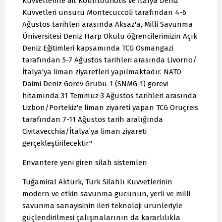
Kuvvetlerine ait Kountouriotis ve İtalya Deniz
Kuvvetleri unsuru Montecuccoli tarafından 4-6
Ağustos tarihleri arasında Aksaz'a, Milli Savunma
Üniversitesi Deniz Harp Okulu öğrencilerimizin Açık
Deniz Eğitimleri kapsamında TCG Osmangazi
tarafından 5-7 Ağustos tarihleri arasında Livorno/
İtalya'ya liman ziyaretleri yapılmaktadır. NATO
Daimi Deniz Görev Grubu-1 (SNMG-1) görevi
hitamında 31 Temmuz-3 Ağustos tarihleri arasında
Lizbon/Portekiz'e liman ziyareti yapan TCG Oruçreis
tarafından 7-11 Ağustos tarih aralığında
Civitavecchia/İtalya’ya liman ziyareti
gerçekleştirilecektir."
Envantere yeni giren silah sistemleri
Tuğamiral Aktürk, Türk Silahlı Kuvvetlerinin
modern ve etkin savunma gücünün, yerli ve milli
savunma sanayisinin ileri teknoloji ürünleriyle
güçlendirilmesi çalışmalarının da kararlılıkla