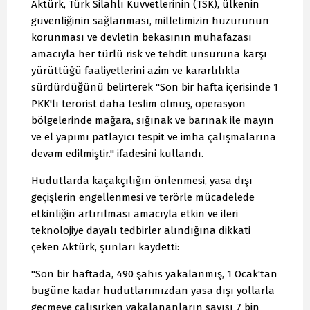
Aktürk, Türk Silahlı Kuvvetlerinin (TSK), ülkenin
güvenliğinin sağlanması, milletimizin huzurunun
korunması ve devletin bekasının muhafazası
amacıyla her türlü risk ve tehdit unsuruna karşı
yürüttüğü faaliyetlerini azim ve kararlılıkla
sürdürdüğünü belirterek "Son bir hafta içerisinde 1
PKK'lı terörist daha teslim olmuş, operasyon
bölgelerinde mağara, sığınak ve barınak ile mayın
ve el yapımı patlayıcı tespit ve imha çalışmalarına
devam edilmiştir." ifadesini kullandı.
Hudutlarda kaçakçılığın önlenmesi, yasa dışı
geçişlerin engellenmesi ve terörle mücadelede
etkinliğin artırılması amacıyla etkin ve ileri
teknolojiye dayalı tedbirler alındığına dikkati
çeken Aktürk, şunları kaydetti:
"Son bir haftada, 490 şahıs yakalanmış, 1 Ocak'tan
bugüne kadar hudutlarımızdan yasa dışı yollarla
geçmeye çalışırken yakalananların sayısı 7 bin