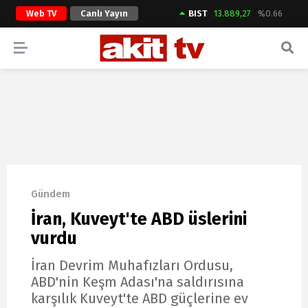
Web TV
Canlı Yayın
BIST
13.889,27
%0.66
ARAMA YAP
Gündem
İran, Kuveyt'te ABD üslerini
vurdu
İran Devrim Muhafızları Ordusu,
ABD'nin Keşm Adası'na saldırısına
karşılık Kuveyt'te ABD güçlerine ev