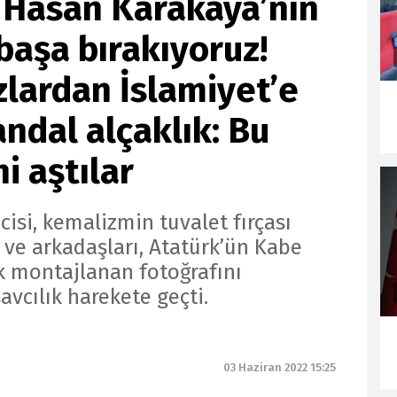
ı Hasan Karakaya’nın
 başa bırakıyoruz!
zlardan İslamiyet’e
andal alçaklık: Bu
i aştılar
isi, kemalizmin tuvalet fırçası
 ve arkadaşları, Atatürk’ün Kabe
k montajlanan fotoğrafını
vcılık harekete geçti.
03 Haziran 2022 15:25