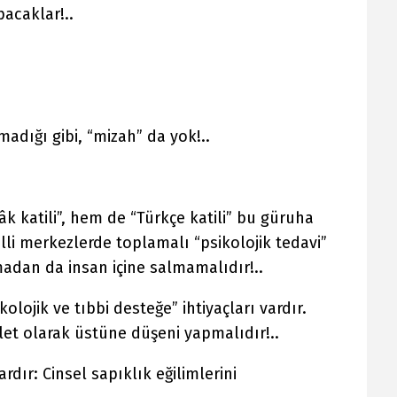
acaklar!..
madığı gibi, “mizah” da yok!..
âk katili”, hem de “Türkçe katili” bu güruha
li merkezlerde toplamalı “psikolojik tedavi”
lmadan da insan içine salmamalıdır!..
kolojik ve tıbbi desteğe” ihtiyaçları vardır.
et olarak üstüne düşeni yapmalıdır!..
dır: Cinsel sapıklık eğilimlerini