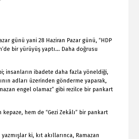
z Pazar günü yani 28 Haziran Pazar günü, “HDP
im’de bir yürüyüş yaptı... Daha doğrusu
i; insanların ibadete daha fazla yöneldiği,
ının adları üzerinden gönderme yaparak,
azan engel olamaz” gibi rezilce bir pankart
m kepaze, hem de “Gezi Zekâlı” bir pankart
y” yazmışlar ki, kıt akıllarınca, Ramazan