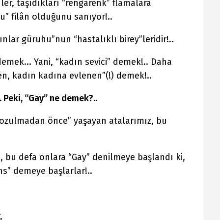
er, taşıdıkları “rengârenk” flâmalara
u” filân olduğunu sanıyor!..
nlar güruhu”nun “hastalıklı birey”leridir!..
demek... Yani, “kadın sevici” demek!.. Daha
en, kadın kadına evlenen”(!) demek!..
. Peki, “Gay” ne demek?..
 bozulmadan önce” yaşayan atalarımız, bu
a, bu defa onlara “Gay” denilmeye başlandı ki,
s” demeye başlarlar!..
,