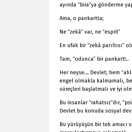
ayında “bira”ya gönderme yap
Ama, o pankartta;
Ne “zekâ” var, ne “espri!”
En ufak bir “zekâ parıltısı” ol
Tam, “odunca” bir pankart!..
Her neyse... Devlet; hem “ahl
engel olmakla kalmamalı, bel
süreçleri başlatmalı ve iyi o
Bu insanlar “rahatsız”dır, “psi
Devlet bu konuda sosyal devl
Bu yürüyüşün bir tek amacı var