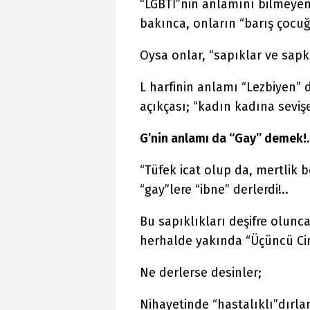
“LGBTİ”nin anlamını bilmeyenl
bakınca, onların “barış çocuğ
Oysa onlar, “sapıklar ve sapkı
L harfinin anlamı “Lezbiyen” 
açıkçası; “kadın kadına seviş
G’nin anlamı da “Gay” demek!.
“Tüfek icat olup da, mertlik
“gay”lere “ibne” derlerdi!..
Bu sapıklıkları deşifre olunc
herhalde yakında “Üçüncü Cin
Ne derlerse desinler;
Nihayetinde “hastalıklı”dırlar