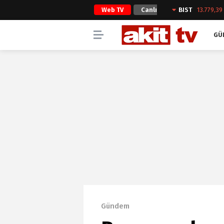
Web TV
Canlı
BIST
13.779,39
Yayın
GÜ
Gündem