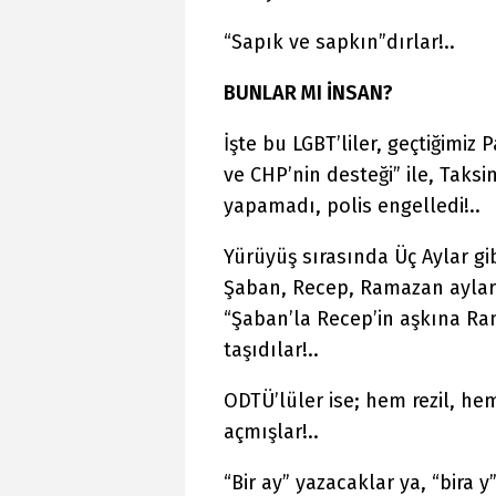
“Sapık ve sapkın”dırlar!..
BUNLAR MI İNSAN?
İşte bu LGBT’liler, geçtiğimi
ve CHP’nin desteği” ile, Taks
yapamadı, polis engelledi!..
Yürüyüş sırasında Üç Aylar gib
Şaban, Recep, Ramazan aylar
“Şaban’la Recep’in aşkına Ram
taşıdılar!..
ODTÜ’lüler ise; hem rezil, he
açmışlar!..
“Bir ay” yazacaklar ya, “bira 