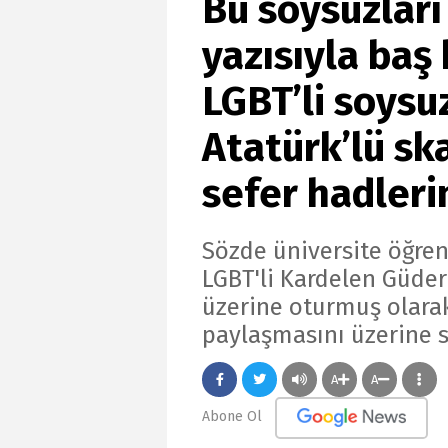
Bu soysuzlar
yazısıyla baş
LGBT’li soysu
Atatürk’lü sk
sefer hadlerin
Sözde üniversite öğrenc
LGBT'li Kardelen Güder
üzerine oturmuş olara
paylaşmasını üzerine sa
A
A
Abone Ol