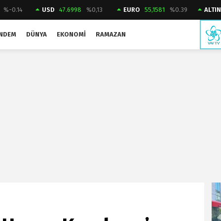
%-0.14
USD
47.6998
%0,13
EURO
55,1581
%0.39
ALTIN
NDEM
DÜNYA
EKONOMI
RAMAZAN