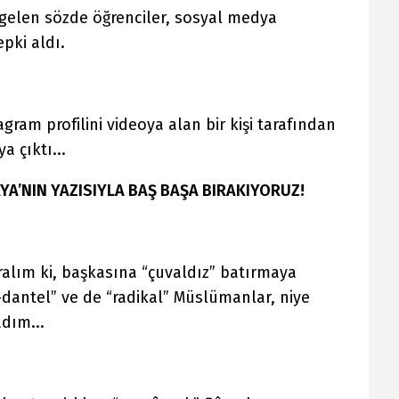
gelen sözde öğrenciler, sosyal medya
pki aldı.
I
ram profilini videoya alan bir kişi tarafından
a çıktı...
YA’NIN YAZISIYLA BAŞ BAŞA BIRAKIYORUZ!
ralım ki, başkasına “çuvaldız” batırmaya
-dantel” ve de “radikal” Müslümanlar, niye
dım...