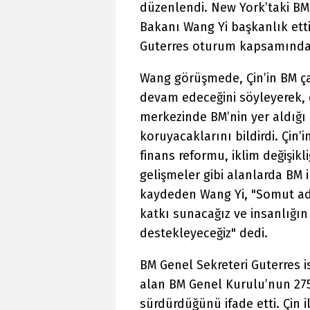
düzenlendi. New York’taki BM 
Bakanı Wang Yi başkanlık etti
Guterres oturum kapsamında b
Wang görüşmede, Çin’in BM ça
devam edeceğini söyleyerek, ç
merkezinde BM’nin yer aldığı 
koruyacaklarını bildirdi. Çin’
finans reformu, iklim değişik
gelişmeler gibi alanlarda BM i
kaydeden Wang Yi, "Somut ad
katkı sunacağız ve insanlığın
destekleyeceğiz" dedi.
BM Genel Sekreteri Guterres i
alan BM Genel Kurulu’nun 2758
sürdürdüğünü ifade etti. Çin 