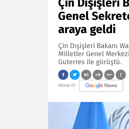
Çin Dışişleri
Genel Sekrete
araya geldi
Çin Dışişleri Bakanı Wa
Milletler Genel Merkez
Guterres ile görüştü.
A
A
Abone Ol