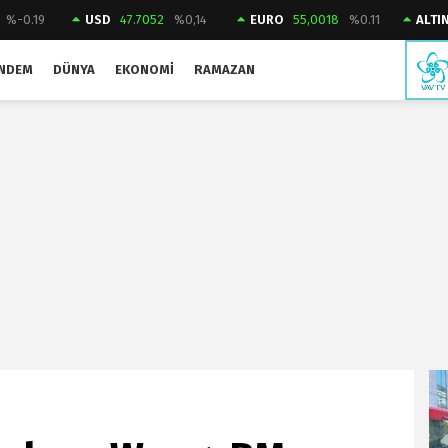
%-0.19
USD
47.7052
%0,14
EURO
55,0018
%0.11
ALTI
NDEM
DÜNYA
EKONOMI
RAMAZAN