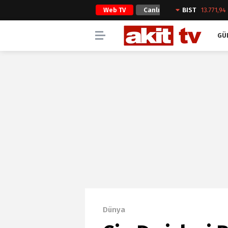
Web TV
Canlı
BIST
13.771,94
Yayın
GÜ
Dünya