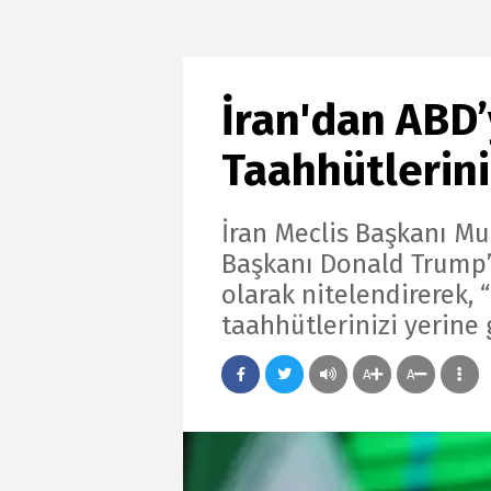
İran'dan ABD’
Taahhütlerini
İran Meclis Başkanı M
Başkanı Donald Trump’ı
olarak nitelendirerek, 
taahhütlerinizi yerine 
A
A