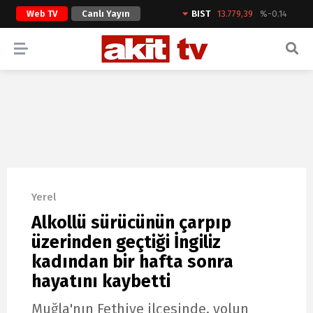
Web TV
Canlı Yayın
BIST
13.779,39
%-0.14
ARAMA YAP
Yerel
Alkollü sürücünün çarpıp
üzerinden geçtiği İngiliz
kadından bir hafta sonra
hayatını kaybetti
Muğla'nın Fethiye ilçesinde, yolun