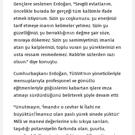
Gençlere seslenen Erdoğan, "Sevgili evlatlarım,
öncelikle burada bir gerçeği tüm kalbimle ifade
etmek istiyorum. Sizin şu coşkunuzu, şu enerjinizi
tarif etmeye inanın kelimeler yetmez. Sizin şu
güzelliğinizi, şu berraklığınızı değme şair söze,
mısraya dökemez. Sizin şu samimiyetinizi, imanla
atan şu kalplerinizi, toplu vuran şu yüreklerinizi en
usta ressam resmedemez. Rabb'im sizlerden razı
olsun." diye konuştu.
Cumhurbaşkanı Erdoğan, TÜGVA'nın yöneticileriyle
mensuplarıyla profesyonel ve gönüllü
eğitmenleriyle göğüslerini kabartan işlere imza
atmayı sürdürdüğünü belirterek şöyle devam etti:
"Unutmayın, 'İmandır o cevher ki İlahi ne
büyüktür/İmansız olan paslı yürek sinede yüktür.'
Milli ve manevi değerlerine sıkı sıkıya sarılan,
taşıdığı potansiyelin farkında olan, şuurlu,