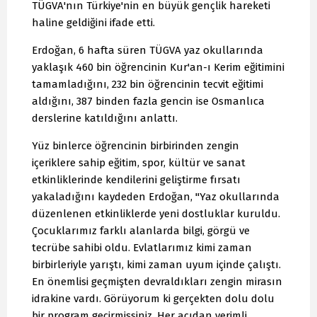
TÜGVA'nın Türkiye'nin en büyük gençlik hareketi
haline geldiğini ifade etti.
Erdoğan, 6 hafta süren TÜGVA yaz okullarında
yaklaşık 460 bin öğrencinin Kur'an-ı Kerim eğitimini
tamamladığını, 232 bin öğrencinin tecvit eğitimi
aldığını, 387 binden fazla gencin ise Osmanlıca
derslerine katıldığını anlattı.
Yüz binlerce öğrencinin birbirinden zengin
içeriklere sahip eğitim, spor, kültür ve sanat
etkinliklerinde kendilerini geliştirme fırsatı
yakaladığını kaydeden Erdoğan, "Yaz okullarında
düzenlenen etkinliklerde yeni dostluklar kuruldu.
Çocuklarımız farklı alanlarda bilgi, görgü ve
tecrübe sahibi oldu. Evlatlarımız kimi zaman
birbirleriyle yarıştı, kimi zaman uyum içinde çalıştı.
En önemlisi geçmişten devraldıkları zengin mirasın
idrakine vardı. Görüyorum ki gerçekten dolu dolu
bir program geçirmişsiniz. Her açıdan verimli,