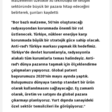
malzemenin özellikle 5G teknolojisi ile iletişim
sektöründe büyük bir pazara hitap edeceğini
belirterek, şunları kaydetti:
"
Bor bazlı malzeme, 5G'nin oluşturacağı
radyasyondan korunmada önemli bir rol
üstlenecek. Türkiye, nükleer enerjiye karşı
korunmada büyük bir stratejik güce sahip olacak.
Anti-rad'ı Türkiye markası yapmak ilk hedefimiz.
Türkiye'de devlet kurumlarıyla, radyasyonla
alakalı tüm kurumlarla temas halindeyiz. Anti-
rad'ı dünya pazarına taşımak için ölçeklendirme
çalışmaları yapıyoruz. Global patent
başvurumuzu 2020'nin mayıs ayında yaptık.
Buluşumuzu dünyaya tanıtıp standart bir ürün
olarak kullanılmasını sağlayacağız. Eş zamanlı
olarak, üretim ve satışını da global pazara
çıkarmayı planlıyoruz. Yurt dışında sanayideki
özel sektör temsilcileri ile görüşüyoruz.
"