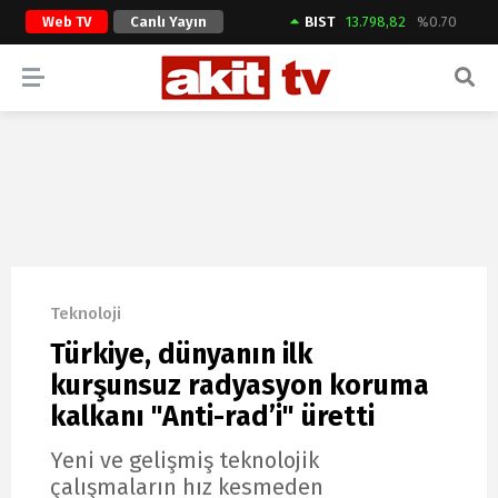
Web TV
Canlı Yayın
BIST
13.798,82
%0.70
ARAMA YAP
Teknoloji
Türkiye, dünyanın ilk
kurşunsuz radyasyon koruma
kalkanı "Anti-rad’i" üretti
Yeni ve gelişmiş teknolojik
çalışmaların hız kesmeden