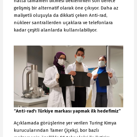
hatta tamamen bitmesi beklenirken son derece
gelişmiş bir alternatif olarak öne çıkıyor. Daha az
maliyetli oluşuyla da dikkati çeken Anti-rad,
nükleer santrallerden uçaklara ve telefonlara
kadar çeşitli alanlarda kullanılabiliyor.
“Anti-rad'ı Türkiye markası yapmak ilk hedefimiz”
Açıklamada görüşlerine yer verilen Turing Kimya
kurucularından Tamer Çiçekçi, bor bazlı