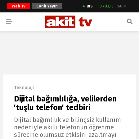
Web TV
Canlı Yayın
BIST
13.703,13
%0.11
ARAMA YAP
Teknoloji
Dijital bağımlılığa, velilerden
'tuşlu telefon' tedbiri
Dijital bağımlılık ve bilinçsiz kullanım
nedeniyle akıllı telefonun öğrenme
sürecine olumsuz etkisini azaltmayı