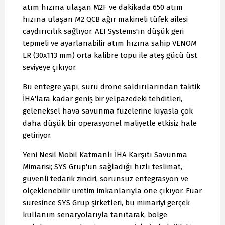
atım hızına ulaşan M2F ve dakikada 650 atım
hızına ulaşan M2 QCB ağır makineli tüfek ailesi
caydırıcılık sağlıyor. AEI Systems'ın düşük geri
tepmeli ve ayarlanabilir atım hızına sahip VENOM
LR (30x113 mm) orta kalibre topu ile ateş gücü üst
seviyeye çıkıyor.
Bu entegre yapı, sürü drone saldırılarından taktik
İHA'lara kadar geniş bir yelpazedeki tehditleri,
geleneksel hava savunma füzelerine kıyasla çok
daha düşük bir operasyonel maliyetle etkisiz hale
getiriyor.
Yeni Nesil Mobil Katmanlı İHA Karşıtı Savunma
Mimarisi; SYS Grup'un sağladığı hızlı teslimat,
güvenli tedarik zinciri, sorunsuz entegrasyon ve
ölçeklenebilir üretim imkanlarıyla öne çıkıyor. Fuar
süresince SYS Grup şirketleri, bu mimariyi gerçek
kullanım senaryolarıyla tanıtarak, bölge