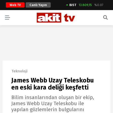
Web TV
Canlı Yayın
BIST
13.809,15
%0.07
ARAMA YAP
Teknoloji
James Webb Uzay Teleskobu
en eski kara deliği keşfetti
Bilim insanlarından oluşan bir ekip,
James Webb Uzay Teleskobu ile
yapılan gözlemlerin bulgularını