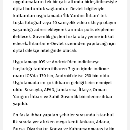
uygulamaların tek bir çatı altında birleştirilmesiyle
dijital bütünlük sağlandı. e-Devlet bilgileriyle
kullanılan uygulamada 'İlk Yardım İhbarı' tek
tuşla fotoğraf veya 10 saniyelik video ekleyip olayın
yaşandığı adresi ekleyerek anında polis ekiplerine
iletilecek. Güvenlik güçleri hızla olay yerine intikal
edecek. İhbarlar e-Devlet üzerinden yapılacağı için
dijital dilekçe niteliğinde olacak.
Uygulamayı IOS ve Android’den indirilmeye
başladığı tarihten itibaren 7 gün içinde indirme
oranı IOS’da 170 bin, Android’de ise 250 bin oldu.
Uygulamada en çok ihbarın geldiği birim emniyet
oldu. Sırasıyla, AFAD, Jandarma, İtfaiye, Orman
Yangını İhbarı ve Sahil Güvenlik birimlerine ihbar
yapıldı.
En fazla ihbar yapılan şehirler sırasında İstanbul
ilk sırada yer alırken mega kenti Ankara, Adana,
Bursa, Diyarbakır, Konya ve Kahramanmaraş takip