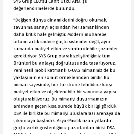
SYS Grup CEO'su Cahit Utku Aral, şu
değerlendirmelerde bulundu:
"Değişen dünya dinamiklerini doğru okumak,
savunma sanayii açısından her zamankinden
daha kritik hale gelmiştir. Modern muharebe
ortamı artık sadece güçlü sistemler değil, aynı
zamanda maliyet etkin ve sürdürülebilir çözümler
gerektiriyor. SYS Grup olarak geliştirdiğimiz tüm
ürünleri bu anlayış doğrultusunda tasarlıyoruz.
Yeni nesil mobil katmanlı C-UAS mimarimiz de bu
yaklaşımın en somut örneklerinden biridir. Bu
mimari sayesinde, her tür drone tehdidine karşı
maliyet etkin ve ölçeklenebilir bir savunma yapısı
oluşturabiliyoruz. Bu mimariyi duyurmamızın
ardından geçen kısa sürede büyük bir ilgi gördük.
DSA ile birlikte bu mimariyi uluslararası arenaya da
çıkarmaya başladık. Asya-Pasifik uzun yıllardır
güçlü varlık gösterdiğimiz pazarlardan birisi. DSA