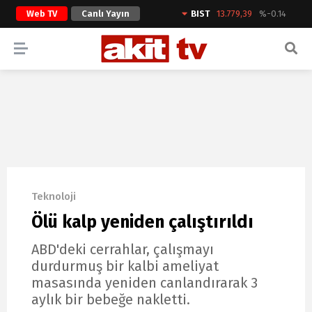
Web TV
Canlı Yayın
BIST
13.779,39
%-0.14
ARAMA YAP
Teknoloji
Ölü kalp yeniden çalıştırıldı
ABD'deki cerrahlar, çalışmayı
durdurmuş bir kalbi ameliyat
masasında yeniden canlandırarak 3
aylık bir bebeğe nakletti.