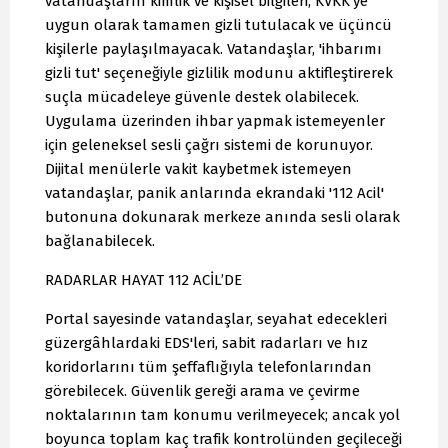
vatandaşların kimlik ve kişisel bilgileri, KVKK'ye
uygun olarak tamamen gizli tutulacak ve üçüncü
kişilerle paylaşılmayacak. Vatandaşlar, 'ihbarımı
gizli tut' seçeneğiyle gizlilik modunu aktifleştirerek
suçla mücadeleye güvenle destek olabilecek.
Uygulama üzerinden ihbar yapmak istemeyenler
için geleneksel sesli çağrı sistemi de korunuyor.
Dijital menülerle vakit kaybetmek istemeyen
vatandaşlar, panik anlarında ekrandaki '112 Acil'
butonuna dokunarak merkeze anında sesli olarak
bağlanabilecek.
RADARLAR HAYAT 112 ACİL’DE
Portal sayesinde vatandaşlar, seyahat edecekleri
güzergâhlardaki EDS'leri, sabit radarları ve hız
koridorlarını tüm şeffaflığıyla telefonlarından
görebilecek. Güvenlik gereği arama ve çevirme
noktalarının tam konumu verilmeyecek; ancak yol
boyunca toplam kaç trafik kontrolünden geçileceği