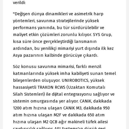
verildi:
"Değişen dünya dinamikleri ve asimetrik harp
yöntemleri, savunma stratejilerinde yüksek
performans yanında, bu tür sürdürülebilir ve
maliyet etkin çözümleri zorunlu kılıyor. SYS Grup,
kısa süre önce gerçekleştirdiği lansmanın
ardından, bu yenilikçi mimariyi yurt dışında ilk kez
Asya pazarının kalbinde görücüye çıkardı.
Söz konusu savunma mimarisi, farklı menzil
katmanlarında yüksek imha kabiliyeti sunan temel
bileşenlerden oluşuyor. UNIROBOTICS, yüksek
hassasiyetli TRAKON RCWS (Uzaktan Komutalı
Silah Sistemleri) ile dijital entegrasyonu sağlıyor ve
sistemin omurgasında yer alıyor. CANiK, dakikada
1200 atım hızına ulaşan CANiK M3, dakikada 950
atım hızına ulaşan M2F ve dakikada 650 atım
hızına ulaşan M2 QCB ağır makineli tüfek ailesi
caydırıcılık sağlıyor. AEI Systems'ın düşük geri