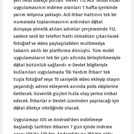
yen nesil dilekçe portalı 'HAYAT 112 Acil' mobil ihbar
uygulamasının indirme oranları 1 hafta içerisinde
yarım milyona yaklaştı. Acil ihbar hattının tek bir
numarada toplanmasının ardından dijital
dünyaya yönelik atılan adımlar çerçevesinde 112,
sadece sesli bir telefon hattı olmaktan çıkarılarak
fotoğraf ve video paylaşılabilen multimedya
tabanlı akıllı bir platforma dönüştü. Tüm mobil
uygulamaların tek bir çatı altında birleştirilmesiyle
dijital bütünlük sağlandı. e-Devlet bilgileriyle
kullanılan uygulamada 'İlk Yardım İhbarı' tek
tuşla fotoğraf veya 10 saniyelik video ekleyip olayın
yaşandığı adresi ekleyerek anında polis ekiplerine
iletilecek. Güvenlik güçleri hızla olay yerine intikal
edecek. İhbarlar e-Devlet üzerinden yapılacağı için
dijital dilekçe niteliğinde olacak.
Uygulamayı IOS ve Android’den indirilmeye
başladığı tarihten itibaren 7 gün içinde indirme
oranı IOS’da 170 bin, Android’de ise 250 bin oldu.