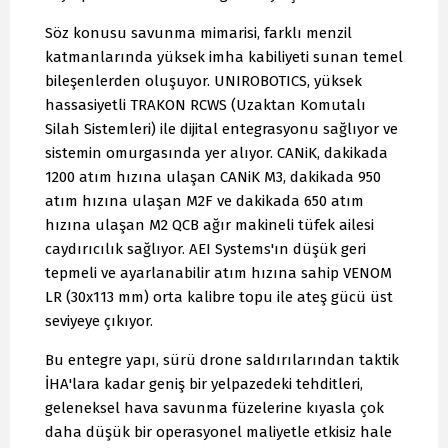
Söz konusu savunma mimarisi, farklı menzil
katmanlarında yüksek imha kabiliyeti sunan temel
bileşenlerden oluşuyor. UNIROBOTICS, yüksek
hassasiyetli TRAKON RCWS (Uzaktan Komutalı
Silah Sistemleri) ile dijital entegrasyonu sağlıyor ve
sistemin omurgasında yer alıyor. CANiK, dakikada
1200 atım hızına ulaşan CANiK M3, dakikada 950
atım hızına ulaşan M2F ve dakikada 650 atım
hızına ulaşan M2 QCB ağır makineli tüfek ailesi
caydırıcılık sağlıyor. AEI Systems'ın düşük geri
tepmeli ve ayarlanabilir atım hızına sahip VENOM
LR (30x113 mm) orta kalibre topu ile ateş gücü üst
seviyeye çıkıyor.
Bu entegre yapı, sürü drone saldırılarından taktik
İHA'lara kadar geniş bir yelpazedeki tehditleri,
geleneksel hava savunma füzelerine kıyasla çok
daha düşük bir operasyonel maliyetle etkisiz hale