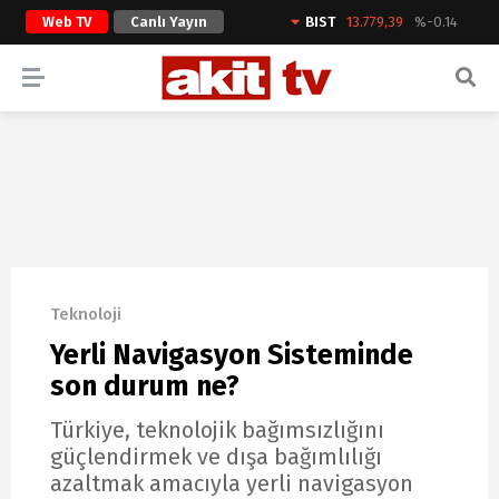
Web TV
Canlı Yayın
BIST
13.779,39
%-0.14
ARAMA YAP
Teknoloji
Yerli Navigasyon Sisteminde
son durum ne?
Türkiye, teknolojik bağımsızlığını
güçlendirmek ve dışa bağımlılığı
azaltmak amacıyla yerli navigasyon