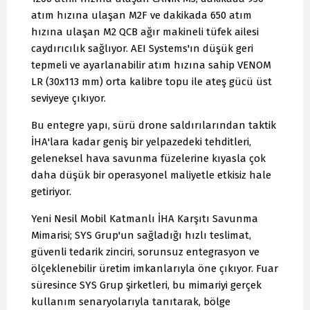
atım hızına ulaşan M2F ve dakikada 650 atım
hızına ulaşan M2 QCB ağır makineli tüfek ailesi
caydırıcılık sağlıyor. AEI Systems'ın düşük geri
tepmeli ve ayarlanabilir atım hızına sahip VENOM
LR (30x113 mm) orta kalibre topu ile ateş gücü üst
seviyeye çıkıyor.
Bu entegre yapı, sürü drone saldırılarından taktik
İHA'lara kadar geniş bir yelpazedeki tehditleri,
geleneksel hava savunma füzelerine kıyasla çok
daha düşük bir operasyonel maliyetle etkisiz hale
getiriyor.
Yeni Nesil Mobil Katmanlı İHA Karşıtı Savunma
Mimarisi; SYS Grup'un sağladığı hızlı teslimat,
güvenli tedarik zinciri, sorunsuz entegrasyon ve
ölçeklenebilir üretim imkanlarıyla öne çıkıyor. Fuar
süresince SYS Grup şirketleri, bu mimariyi gerçek
kullanım senaryolarıyla tanıtarak, bölge