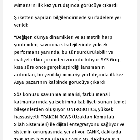
Mimarisi'ni ilk kez yurt dışında görücüye çıkardı
Şirketten yapılan bilgilendirmede şu ifadelere yer
verildi:
"Değişen dünya dinamikleri ve asimetrik harp
yöntemleri, savunma stratejilerinde yüksek
performans yanında, bu tür sürdürülebilir ve
maliyet etkin çözümleri zorunlu kılıyor. SYS Grup,
kısa süre önce gerçekleştirdiği lansmanın
ardından, bu yenilikçi mimariyi yurt dışında ilk kez
Asya pazarının kalbinde görücüye çıkardı.
Söz konusu savunma mimarisi, farklı menzil
katmanlarında yüksek imha kabiliyeti sunan temel
bileşenlerden oluşuyor. UNIROBOTICS, yüksek
hassasiyetli TRAKON RCWS (Uzaktan Komutalı
Silah Sistemleri) ile dijital entegrasyonu sağlıyor ve
sistemin omurgasında yer alıyor. CANiK, dakikada
1200 atım hızına ulaşan CANiK M3, dakikada 950