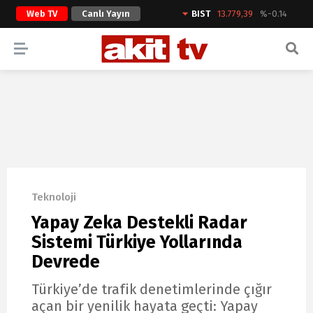
Web TV
Canlı Yayın
BIST
13.779,39
%-0.14
ARAMA YAP
Teknoloji
Yapay Zeka Destekli Radar
Sistemi Türkiye Yollarında
Devrede
Türkiye’de trafik denetimlerinde çığır
açan bir yenilik hayata geçti: Yapay