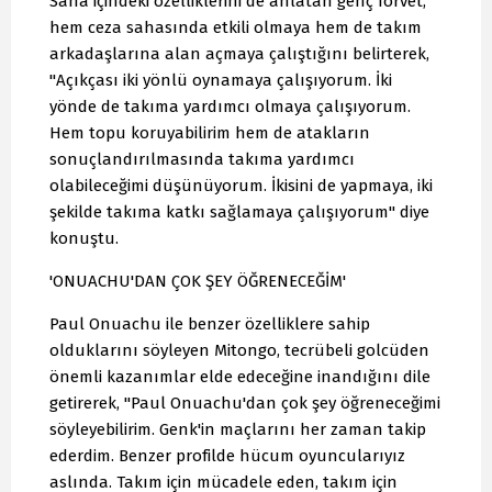
Saha içindeki özelliklerini de anlatan genç forvet,
hem ceza sahasında etkili olmaya hem de takım
arkadaşlarına alan açmaya çalıştığını belirterek,
"Açıkçası iki yönlü oynamaya çalışıyorum. İki
yönde de takıma yardımcı olmaya çalışıyorum.
Hem topu koruyabilirim hem de atakların
sonuçlandırılmasında takıma yardımcı
olabileceğimi düşünüyorum. İkisini de yapmaya, iki
şekilde takıma katkı sağlamaya çalışıyorum" diye
konuştu.
'ONUACHU'DAN ÇOK ŞEY ÖĞRENECEĞİM'
Paul Onuachu ile benzer özelliklere sahip
olduklarını söyleyen Mitongo, tecrübeli golcüden
önemli kazanımlar elde edeceğine inandığını dile
getirerek, "Paul Onuachu'dan çok şey öğreneceğimi
söyleyebilirim. Genk'in maçlarını her zaman takip
ederdim. Benzer profilde hücum oyuncularıyız
aslında. Takım için mücadele eden, takım için