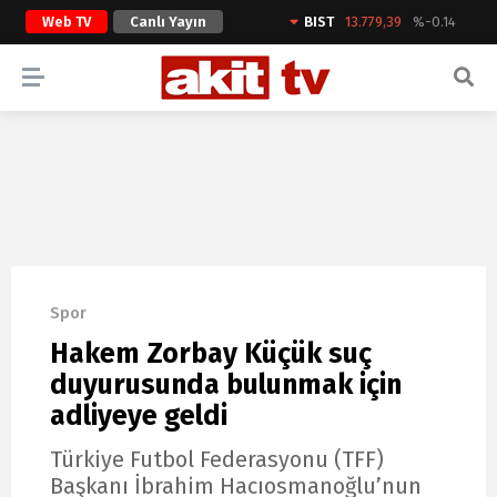
Web TV
Canlı Yayın
BIST
13.779,39
%-0.14
ARAMA YAP
Spor
Hakem Zorbay Küçük suç
duyurusunda bulunmak için
adliyeye geldi
Türkiye Futbol Federasyonu (TFF)
Başkanı İbrahim Hacıosmanoğlu’nun