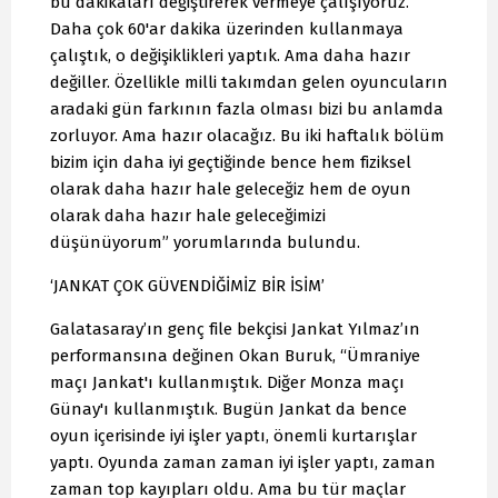
bu dakikaları değiştirerek vermeye çalışıyoruz.
Daha çok 60'ar dakika üzerinden kullanmaya
çalıştık, o değişiklikleri yaptık. Ama daha hazır
değiller. Özellikle milli takımdan gelen oyuncuların
aradaki gün farkının fazla olması bizi bu anlamda
zorluyor. Ama hazır olacağız. Bu iki haftalık bölüm
bizim için daha iyi geçtiğinde bence hem fiziksel
olarak daha hazır hale geleceğiz hem de oyun
olarak daha hazır hale geleceğimizi
düşünüyorum” yorumlarında bulundu.
‘JANKAT ÇOK GÜVENDİĞİMİZ BİR İSİM’
Galatasaray’ın genç file bekçisi Jankat Yılmaz’ın
performansına değinen Okan Buruk, “Ümraniye
maçı Jankat'ı kullanmıştık. Diğer Monza maçı
Günay'ı kullanmıştık. Bugün Jankat da bence
oyun içerisinde iyi işler yaptı, önemli kurtarışlar
yaptı. Oyunda zaman zaman iyi işler yaptı, zaman
zaman top kayıpları oldu. Ama bu tür maçlar