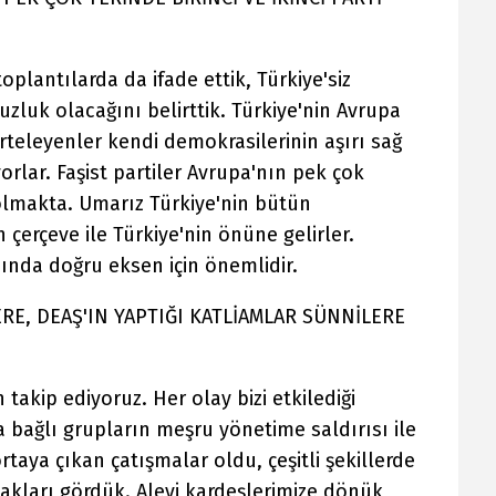
lantılarda da ifade ettik, Türkiye'siz
zluk olacağını belirttik. Türkiye'nin Avrupa
erteleyenler kendi demokrasilerinin aşırı sağ
orlar. Faşist partiler Avrupa'nın pek çok
i olmakta. Umarız Türkiye'nin bütün
 çerçeve ile Türkiye'nin önüne gelirler.
nda doğru eksen için önemlidir.
ERE, DEAŞ'IN YAPTIĞI KATLİAMLAR SÜNNİLERE
takip ediyoruz. Her olay bizi etkilediği
a bağlı grupların meşru yönetime saldırısı ile
taya çıkan çatışmalar oldu, çeşitli şekillerde
akları gördük. Alevi kardeşlerimize dönük