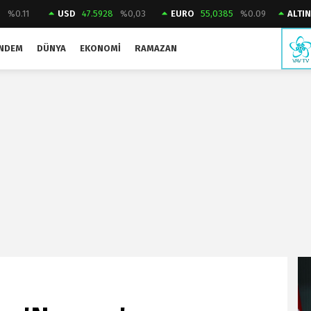
3
%0.11
USD
47.5928
%0,03
EURO
55,0385
%0.09
ALTI
NDEM
DÜNYA
EKONOMI
RAMAZAN