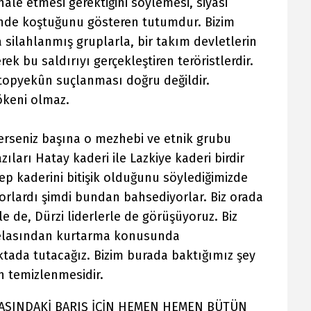
ahale etmesi gerektiğini söylemesi, siyasi
inde koştuğunu gösteren tutumdur. Bizim
a silahlanmış gruplarla, bir takım devletlerin
ek bu saldırıyı gerçekleştiren teröristlerdir.
topyekûn suçlanması doğru değildir.
ökeni olmaz.
rseniz başına o mezhebi ve etnik grubu
ıları Hatay kaderi ile Lazkiye kaderi birdir
lep kaderini bitişik olduğunu söylediğimizde
iyorlardı şimdi bundan bahsediyorlar. Biz orada
rle de, Dürzi liderlerle de görüşüyoruz. Biz
 belasından kurtarma konusunda
ktada tutacağız. Bizim burada baktığımız şey
n temizlenmesidir.
ASINDAKİ BARIŞ İÇİN HEMEN HEMEN BÜTÜN