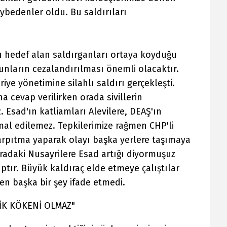
aybedenler oldu. Bu saldırıları
.
 hedef alan saldırganları ortaya koyduğu
unların cezalandırılması önemli olacaktır.
iye yönetimine silahlı saldırı gerçekleşti.
na cevap verilirken orada sivillerin
 Esad'ın katliamları Alevilere, DEAŞ'ın
mal edilemez. Tepkilerimize rağmen CHP'li
çarpıtma yaparak olayı başka yerlere taşımaya
 oradaki Nusayrilere Esad artığı diyormuşuz
yıptır. Büyük kaldıraç elde etmeye çalıştılar
en başka bir şey ifade etmedi.
İK KÖKENİ OLMAZ"