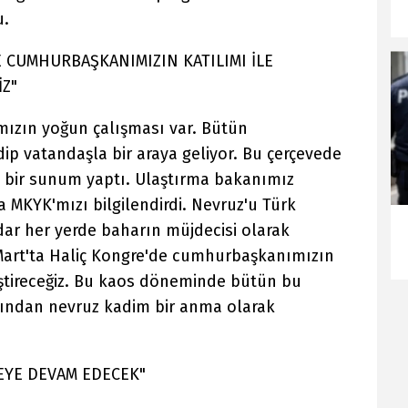
u.
E CUMHURBAŞKANIMIZIN KATILIMI İLE
Z"
ımızın yoğun çalışması var. Bütün
edip vatandaşla bir araya geliyor. Bu çerçevede
 bir sunum yaptı. Ulaştırma bakanımız
 MKYK'mızı bilgilendirdi. Nevruz'u Türk
ar her yerde baharın müjdecisi olarak
Mart'ta Haliç Kongre'de cumhurbaşkanımızın
eştireceğiz. Bu kaos döneminde bütün bu
sından nevruz kadim bir anma olarak
EYE DEVAM EDECEK"