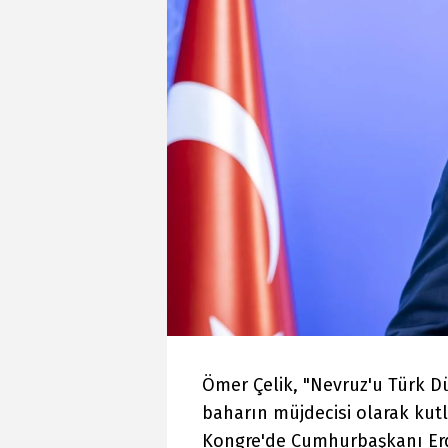
Ömer Çelik, "Nevruz'u Türk D
baharın müjdecisi olarak kutl
Kongre'de Cumhurbaşkanı Erd