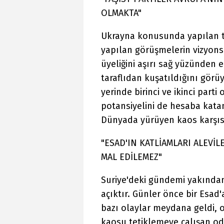
OLMAKTA"
Ukrayna konusunda yapılan top
yapılan görüşmelerin vizyonsu
üyeliğini aşırı sağ yüzünden 
taraflıdan kuşatıldığını görüy
yerinde birinci ve ikinci part
potansiyelini de hesaba katan
Dünyada yürüyen kaos karşısı
"ESAD'IN KATLİAMLARI ALEVİL
MAL EDİLEMEZ"
Suriye'deki gündemi yakından 
açıktır. Günler önce bir Esad'
bazı olaylar meydana geldi, or
kaosu tetiklemeye çalışan od