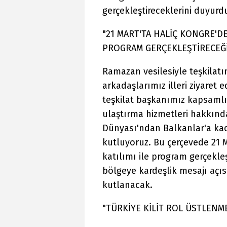
gerçekleştireceklerini duyurd
"21 MART'TA HALİÇ KONGRE'D
PROGRAM GERÇEKLEŞTİRECEĞİ
Ramazan vesilesiyle teşkilat
arkadaşlarımız illeri ziyaret 
teşkilat başkanımız kapsamlı
ulaştırma hizmetleri hakkında
Dünyası'ndan Balkanlar'a kad
kutluyoruz. Bu çerçevede 21 
katılımı ile program gerçekl
bölgeye kardeşlik mesajı açı
kutlanacak.
"TÜRKİYE KİLİT ROL ÜSTLENM