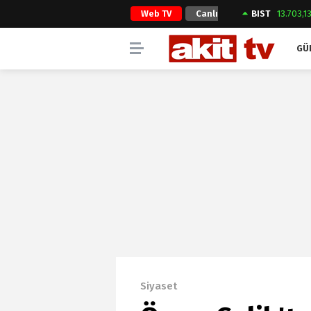
Web TV
Canlı
BIST
13.703,1
Yayın
GÜ
Siyaset