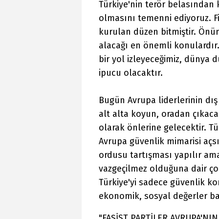
Türkiye'nin terör belasından
olmasını temenni ediyoruz. Fi
kurulan düzen bitmiştir. Ön
alacağı en önemli konulardır.
bir yol izleyeceğimiz, dünya 
ipucu olacaktır.
Bugün Avrupa liderlerinin dış 
alt alta koyun, oradan çıkaca
olarak önlerine gelecektir. T
Avrupa güvenlik mimarisi açs
ordusu tartışması yapılır am
vazgeçilmez olduğuna dair ço
Türkiye'yi sadece güvenlik ko
ekonomik, sosyal değerler b
"FAŞİST PARTİLER AVRUPA'NIN