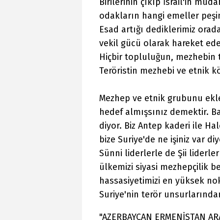
Birilerinin çıkıp İsrail'in müd
odakların hangi emeller peş
Esad artığı dediklerimiz orad
vekil gücü olarak hareket eder
Hiçbir topluluğun, mezhebin 
Teröristin mezhebi ve etnik k
Mezhep ve etnik grubunu ekle
hedef almışsınız demektir. Baz
diyor. Biz Antep kaderi ile Ha
bize Suriye'de ne işiniz var d
Sünni liderlerle de Şii liderle
ülkemizi siyasi mezhepçilik
hassasiyetimizi en yüksek no
Suriye'nin terör unsurlarında
"AZERBAYCAN ERMENİSTAN AR