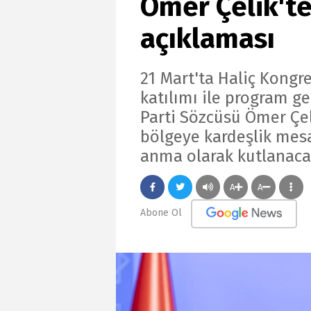
Ömer Çelik'te
açıklaması
21 Mart'ta Haliç Kong
katılımı ile program ge
Parti Sözcüsü Ömer Çe
bölgeye kardeşlik mesa
anma olarak kutlanacak
A
A
Abone Ol