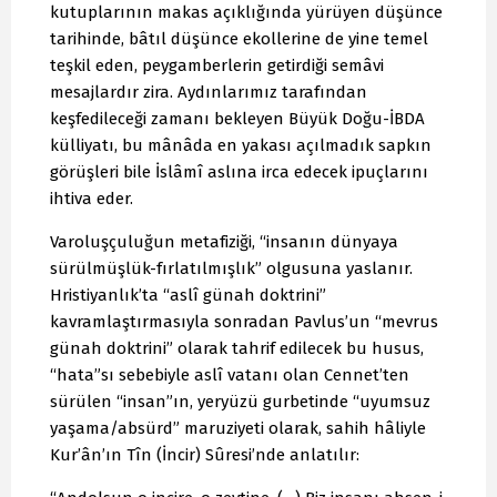
kutuplarının makas açıklığında yürüyen düşünce
tarihinde, bâtıl düşünce ekollerine de yine temel
teşkil eden, peygamberlerin getirdiği semâvi
mesajlardır zira. Aydınlarımız tarafından
keşfedileceği zamanı bekleyen Büyük Doğu-İBDA
külliyatı, bu mânâda en yakası açılmadık sapkın
görüşleri bile İslâmî aslına irca edecek ipuçlarını
ihtiva eder.
Varoluşçuluğun metafiziği, “insanın dünyaya
sürülmüşlük-fırlatılmışlık” olgusuna yaslanır.
Hristiyanlık’ta “aslî günah doktrini”
kavramlaştırmasıyla sonradan Pavlus’un “mevrus
günah doktrini” olarak tahrif edilecek bu husus,
“hata”sı sebebiyle aslî vatanı olan Cennet’ten
sürülen “insan”ın, yeryüzü gurbetinde “uyumsuz
yaşama/absürd” maruziyeti olarak, sahih hâliyle
Kur’ân’ın Tîn (İncir) Sûresi’nde anlatılır: