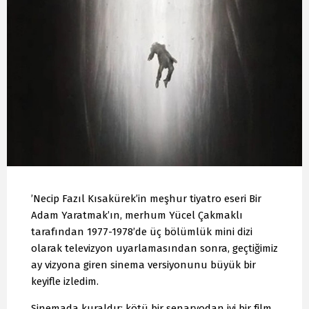
’Necip Fazıl Kısakürek’in meşhur tiyatro eseri Bir
Adam Yaratmak’ın, merhum Yücel Çakmaklı
tarafından 1977-1978’de üç bölümlük mini dizi
olarak televizyon uyarlamasından sonra, geçtiğimiz
ay vizyona giren sinema versiyonunu büyük bir
keyifle izledim.
Sinemada kuraldır; kötü bir senaryodan iyi bir film