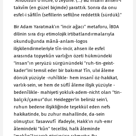
“Andolsun o incire, o zeytine. (…) Biz insanı ahsen-i
takvîm (en güzel biçimde) yarattık. Sonra da onu
esfel-i sâfilîn (sefillerin sefili)ne reddettik (sürdük).”
Bir Adam Yaratmak’ın “incir ağacı” metaforu, İBDA
dilinin sıra dışı etimolojik irtibatlandırmalarıyla
okunduğunda mânâ-anlam-logos
ilişkilendirmeleriyle tîn-incir, ahsen ile esfel
arasında topyekûn varlığın özeti hükmündeki
“insan”ın yeryüzü sürgünündeki “ruh-tin-geist-
kader”ini temsil eder bir bakıma! Tîn, ulvi âleme
dönük yüzüyle -ruhîlikle- hem insanî öz-hakikat,
varlık-sein, ve hem de süflî âleme ilişik yüzüyle -
bedenîlikle- mahiyeti yokluk-adem-nicht olan “tin-
balçık/çamur”dur. Heidegger’in belirsiz sein’i,
ruhun bedene ilişikliğinde teşekkül eden nefs
hakikatinde, bu zuhur mahallinde, da-sein
olmuştur. Tasavvufî ifadeyle, Hakk’ın ruh-emr
âlemindeki “kûn” tecellisi, halk âleminde