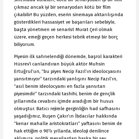
çıkmaz ancak iyi bir senaryodan kötü bir film
çıkabilir! Bu yüzden, eserin sinemaya aktarılışında
gösterdikleri hassasiyet ve başarıları sebebiyle,
başta yönetmen ve senarist Murat Çeri olmak
üzere, emeği geçen herkesi tebrik etmeyi bir borç
biliyorum.
Piyesin ilk sahnelendiği dönemde, başrol karakteri
Hüsrev’i canlandıran büyük aktör Muhsin
Ertuğrul’un, “bu piyes Necip Fazıl’ın ideolocyasını
yansıtmıyor” tarzındaki yanlışını Necip Fazıl’ın,
“asıl benim ideolocyamı en fazla yansıtan
piyesimdir” tarzındaki tashihi, benim de gençlik
yıllarımda cevabını içimde aradığım bir husus
olmuştur. Batıcı rejimle gerginliğin had safhasını
yaşadığımız, Ruşen Çakır’ın İbdacılar hakkında
“kenar mahalle aristokratları” yaftasını benim de
hak ettiğim o 90’lı yıllarda, ideoloji denilince
aklımıza, politik mesajlardan başka bir şey