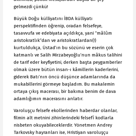
gelmezdi çünkü!
Büyük Doğu külliyatını İBDA külliyatı
perspektifinden öğrenip, oradan felsefeye,
tasavvufa ve edebiyata açıldıkça, yani “mâlûm
aristokratlık”dan ve aristokratlardan(!)
kurtuldukça, Üstad’ın bu sözünü ve eserin çok
katmanlı ve Salih Mirzabeyoğlu’nun mâkus talihini
de tarif eder keyfiyetini, derken başta peygamberler
olmak üzere bütün insan-ı kâmillerin kaderlerini,
giderek Batı’nın öncü düşünce adamlarında da
mukabillerini görmeye başladım. Bu makalemin
ortaya çıkış macerası, bir bakıma benim de dava
adamlığımın macerasını anlatır.
Varoluşçu felsefe ekollerinden haberdar olanlar,
filmin alt metnini zihinlerindeki felsefî kodlarla
nisbeten okuyabileceklerdir. Yönetmen Andrey
Tarkovsky hayranları ise, Hristiyan varoluşçu