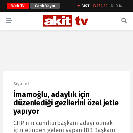
Web TV
Canlı Yayın
BIST
13.779,39
%-0.14
ARAMA YAP
Siyaset
İmamoğlu, adaylık için
düzenlediği gezilerini özel jetle
yapıyor
CHP'nin cumhurbaşkanı adayı olmak
için elinden geleni yapan İBB Başkanı