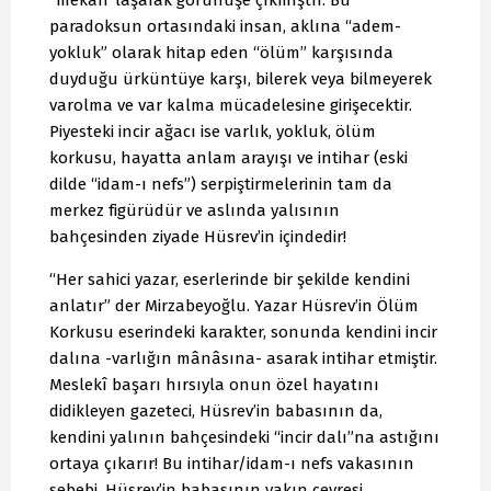
“mekân”laşarak görünüşe çıkmıştır. Bu
paradoksun ortasındaki insan, aklına “adem-
yokluk” olarak hitap eden “ölüm” karşısında
duyduğu ürküntüye karşı, bilerek veya bilmeyerek
varolma ve var kalma mücadelesine girişecektir.
Piyesteki incir ağacı ise varlık, yokluk, ölüm
korkusu, hayatta anlam arayışı ve intihar (eski
dilde “idam-ı nefs”) serpiştirmelerinin tam da
merkez figürüdür ve aslında yalısının
bahçesinden ziyade Hüsrev’in içindedir!
“Her sahici yazar, eserlerinde bir şekilde kendini
anlatır” der Mirzabeyoğlu. Yazar Hüsrev’in Ölüm
Korkusu eserindeki karakter, sonunda kendini incir
dalına -varlığın mânâsına- asarak intihar etmiştir.
Meslekî başarı hırsıyla onun özel hayatını
didikleyen gazeteci, Hüsrev’in babasının da,
kendini yalının bahçesindeki “incir dalı”na astığını
ortaya çıkarır! Bu intihar/idam-ı nefs vakasının
sebebi, Hüsrev’in babasının yakın çevresi