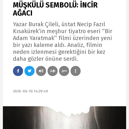
MÜŞKÜLÜ SEMBOLÜ: İNCİR
AĞACI
Yazar Burak Çileli, üstat Necip Fazıl
Kısakürek’in meşhur tiyatro eseri ‘’Bir
Adam Yaratmak’’ filmi üzerinden yeni
bir yazı kaleme aldı. Analiz, filmin
neden izlenmesi gerektiğini bir kez
daha gözler önüne serdi.
A
A
2026-06-10 14:29:40