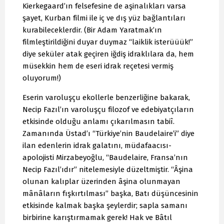
Kierkegaard’ın felsefesine de aşinalıkları varsa
şayet, Kurban filmi ile iç ve dış yüz bağlantıları
kurabileceklerdir. (Bir Adam Yaratmak’ın
filmleştirildiğini duyar duymaz “laiklik isterüüük!”
diye seküler atak geçiren iğdiş idraklılara da, hem
müsekkin hem de eseri idrak reçetesi vermiş
oluyorum!)
Eserin varoluşçu ekollerle benzerliğine bakarak,
Necip Fazıl’ın varoluşçu filozof ve edebiyatçıların
etkisinde olduğu anlamı çıkarılmasın tabiî.
Zamanında Üstad’ı “Türkiye’nin Baudelaire’i” diye
ilan edenlerin idrak galatını, müdafaacısı-
apolojisti Mirzabeyoğlu, “Baudelaire, Fransa’nın
Necip Fazıl’ıdır” nitelemesiyle düzeltmiştir. “Âşina
olunan kalıplar üzerinden âşina olunmayan
mânâların fışkırtılması” başka, Batı düşüncesinin
etkisinde kalmak başka şeylerdir; sapla samanı
birbirine karıştırmamak gerek! Hak ve Bâtıl