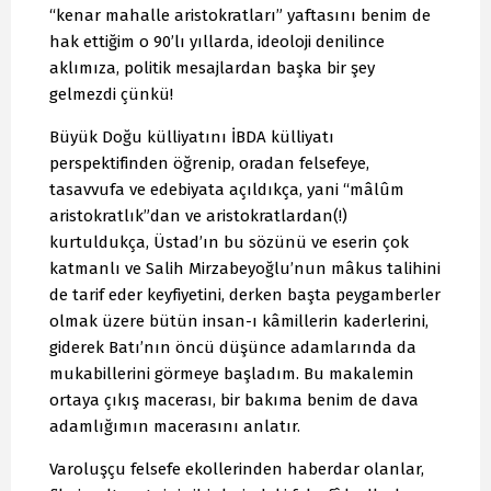
“kenar mahalle aristokratları” yaftasını benim de
hak ettiğim o 90’lı yıllarda, ideoloji denilince
aklımıza, politik mesajlardan başka bir şey
gelmezdi çünkü!
Büyük Doğu külliyatını İBDA külliyatı
perspektifinden öğrenip, oradan felsefeye,
tasavvufa ve edebiyata açıldıkça, yani “mâlûm
aristokratlık”dan ve aristokratlardan(!)
kurtuldukça, Üstad’ın bu sözünü ve eserin çok
katmanlı ve Salih Mirzabeyoğlu’nun mâkus talihini
de tarif eder keyfiyetini, derken başta peygamberler
olmak üzere bütün insan-ı kâmillerin kaderlerini,
giderek Batı’nın öncü düşünce adamlarında da
mukabillerini görmeye başladım. Bu makalemin
ortaya çıkış macerası, bir bakıma benim de dava
adamlığımın macerasını anlatır.
Varoluşçu felsefe ekollerinden haberdar olanlar,