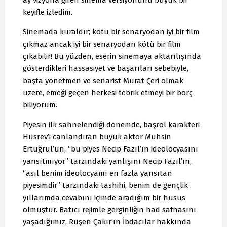
ay vizyona giren sinema versiyonunu büyük bir
keyifle izledim.
Sinemada kuraldır; kötü bir senaryodan iyi bir film
çıkmaz ancak iyi bir senaryodan kötü bir film
çıkabilir! Bu yüzden, eserin sinemaya aktarılışında
gösterdikleri hassasiyet ve başarıları sebebiyle,
başta yönetmen ve senarist Murat Çeri olmak
üzere, emeği geçen herkesi tebrik etmeyi bir borç
biliyorum.
Piyesin ilk sahnelendiği dönemde, başrol karakteri
Hüsrev’i canlandıran büyük aktör Muhsin
Ertuğrul’un, “bu piyes Necip Fazıl’ın ideolocyasını
yansıtmıyor” tarzındaki yanlışını Necip Fazıl’ın,
“asıl benim ideolocyamı en fazla yansıtan
piyesimdir” tarzındaki tashihi, benim de gençlik
yıllarımda cevabını içimde aradığım bir husus
olmuştur. Batıcı rejimle gerginliğin had safhasını
yaşadığımız, Ruşen Çakır’ın İbdacılar hakkında