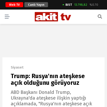
Web TV
Canlı Yayın
BIST
13.798,82
%0.70
ARAMA YAP
Siyaset
Trump: Rusya'nın ateşkese
açık olduğunu görüyoruz
ABD Başkanı Donald Trump,
Ukrayna'da ateşkese ilişkin yaptığı
açıklamada, "Rusya'nın ateşkese açık