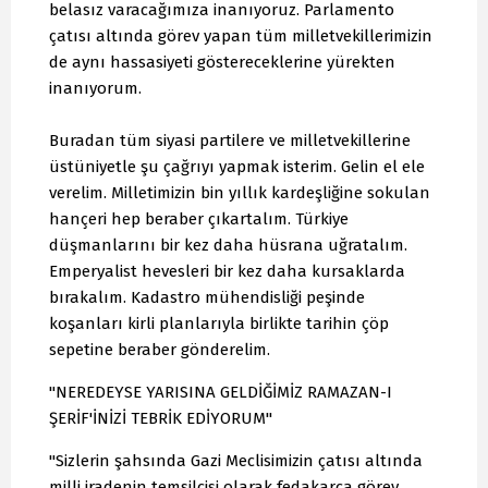
belasız varacağımıza inanıyoruz. Parlamento
çatısı altında görev yapan tüm milletvekillerimizin
de aynı hassasiyeti göstereceklerine yürekten
inanıyorum.
Buradan tüm siyasi partilere ve milletvekillerine
üstüniyetle şu çağrıyı yapmak isterim. Gelin el ele
verelim. Milletimizin bin yıllık kardeşliğine sokulan
hançeri hep beraber çıkartalım. Türkiye
düşmanlarını bir kez daha hüsrana uğratalım.
Emperyalist hevesleri bir kez daha kursaklarda
bırakalım. Kadastro mühendisliği peşinde
koşanları kirli planlarıyla birlikte tarihin çöp
sepetine beraber gönderelim.
"NEREDEYSE YARISINA GELDİĞİMİZ RAMAZAN-I
ŞERİF'İNİZİ TEBRİK EDİYORUM"
"Sizlerin şahsında Gazi Meclisimizin çatısı altında
milli iradenin temsilcisi olarak fedakarca görev