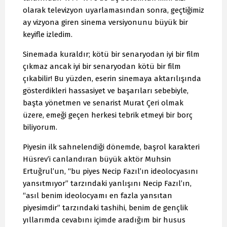
olarak televizyon uyarlamasından sonra, geçtiğimiz
ay vizyona giren sinema versiyonunu büyük bir
keyifle izledim.
Sinemada kuraldır; kötü bir senaryodan iyi bir film
çıkmaz ancak iyi bir senaryodan kötü bir film
çıkabilir! Bu yüzden, eserin sinemaya aktarılışında
gösterdikleri hassasiyet ve başarıları sebebiyle,
başta yönetmen ve senarist Murat Çeri olmak
üzere, emeği geçen herkesi tebrik etmeyi bir borç
biliyorum.
Piyesin ilk sahnelendiği dönemde, başrol karakteri
Hüsrev’i canlandıran büyük aktör Muhsin
Ertuğrul’un, “bu piyes Necip Fazıl’ın ideolocyasını
yansıtmıyor” tarzındaki yanlışını Necip Fazıl’ın,
“asıl benim ideolocyamı en fazla yansıtan
piyesimdir” tarzındaki tashihi, benim de gençlik
yıllarımda cevabını içimde aradığım bir husus