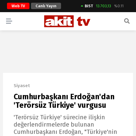
Web TV
Canlı Yayın
BIST
13.703,13
%0.11
ARAMA YAP
Siyaset
Cumhurbaşkanı Erdoğan'dan
'Terörsüz Türkiye' vurgusu
'Terörsüz Türkiye' sürecine ilişkin
değerlendirmelerde bulunan
Cumhurbaşkanı Erdoğan, "Türkiye'nin