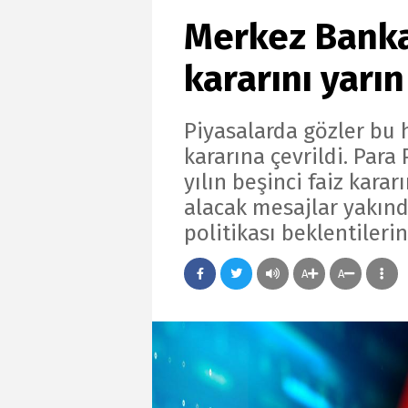
Merkez Bankası
kararını yarı
Piyasalarda gözler bu 
kararına çevrildi. Par
yılın beşinci faiz kara
alacak mesajlar yakın
politikası beklentilerin
A
A