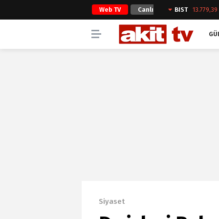
Web TV
Canlı
BIST
13.779,39
Yayın
GÜ
Siyaset