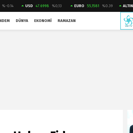
%-0.14
USD
47.6998
%0,13
EURO
55,1581
%0.39
ALTIN
NDEM
DÜNYA
EKONOMI
RAMAZAN