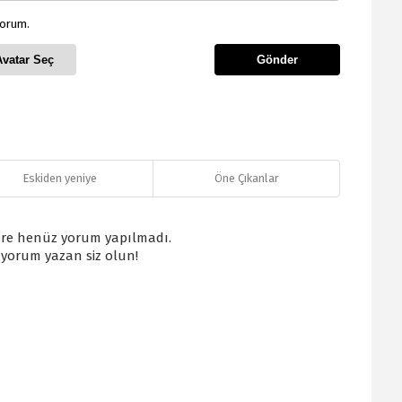
yorum.
Avatar Seç
Gönder
Eskiden yeniye
Öne Çıkanlar
re henüz yorum yapılmadı.
k yorum yazan siz olun!