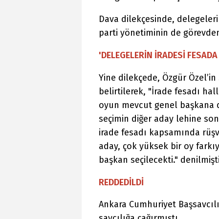
Dava dilekçesinde, delegeleri
parti yönetiminin de görevden
'DELEGELERİN İRADESİ FESADA
Yine dilekçede, Özgür Özel’in
belirtilerek, "İrade fesadı h
oyun mevcut genel başkana de
seçimin diğer aday lehine son
irade fesadı kapsamında rüşv
aday, çok yüksek bir oy fark
başkan seçilecekti." denilmişti
REDDEDİLDİ
Ankara Cumhuriyet Başsavcılığ
savcılığa çağırmıştı.