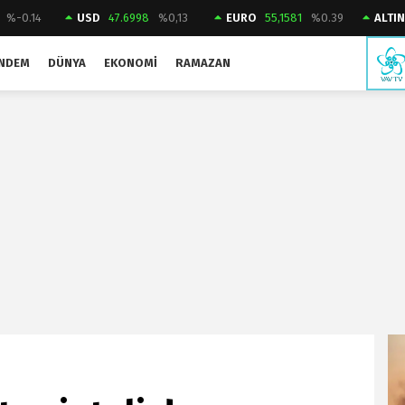
%-0.14
USD
47.6998
%0,13
EURO
55,1581
%0.39
ALTIN
NDEM
DÜNYA
EKONOMI
RAMAZAN