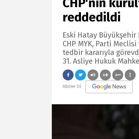
CHP'nin kurul
reddedildi
Eski Hatay Büyükşehir 
CHP MYK, Parti Meclisi
tedbir kararıyla görevd
31. Asliye Hukuk Mahke
A
A
Abone Ol