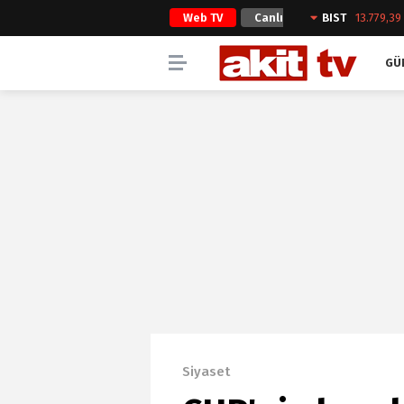
Web TV
Canlı
BIST
13.779,39
Yayın
GÜ
Siyaset