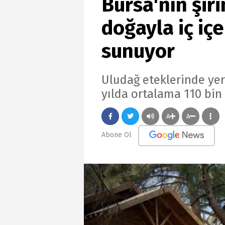
Bursa'nın şir
doğayla iç içe
sunuyor
Uludağ eteklerinde yer 
yılda ortalama 110 bin z
A
A
Abone Ol