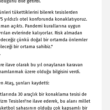
nduğunu dile getirdi.
ünleri tükettiklerini bilerek tesislerden
"5 yıldızlı otel konforunda konaklatıyoruz.
aman açıktı. Pandemi kurallarına uygun
yrılan evlerinde kalıyorlar. Risk almadan
edeceğiz çünkü doğal bir ortamda önlemler
leceği bir ortama sahibiz."
.
ere ilave olarak bu yıl onaylanan karavan
amlanmak üzere olduğu bilgisini verdi.
n Ataş, şunları kaydetti:
larında 30 araçlık bir konaklama tesisi de
zm Tesisleri'ne ilave ederek, bu alanı millet
sketbol sahasının olduğu çok kapsamlı bir