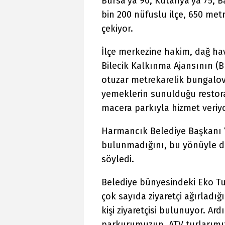
Bursa'ya 90, Kütahya'ya 75, B
bin 200 nüfuslu ilçe, 650 met
çekiyor.
İlçe merkezine hakim, dağ ha
Bilecik Kalkınma Ajansının (BE
otuzar metrekarelik bungalovl
yemeklerin sunulduğu restoran
macera parkıyla hizmet veriyo
Harmancık Belediye Başkanı Yı
bulunmadığını, bu yönüyle de
söyledi.
Belediye bünyesindeki Eko Tur
çok sayıda ziyaretçi ağırladığı
kişi ziyaretçisi bulunuyor. Ar
parkurumuzun, ATV turlarımız