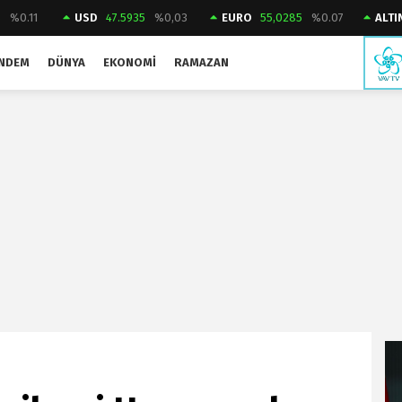
3
%0.11
USD
47.5935
%0,03
EURO
55,0285
%0.07
ALTI
NDEM
DÜNYA
EKONOMI
RAMAZAN