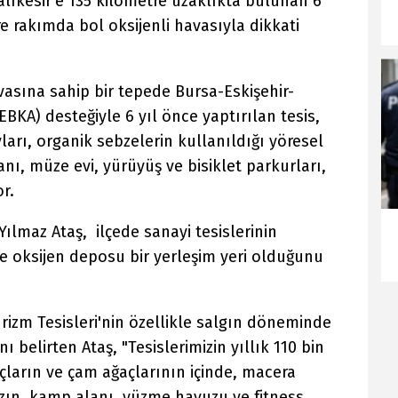
alıkesir'e 135 kilometre uzaklıkta bulunan 6
re rakımda bol oksijenli havasıyla dikkati
vasına sahip bir tepede Bursa-Eskişehir-
BKA) desteğiyle 6 yıl önce yaptırılan tesis,
arı, organik sebzelerin kullanıldığı yöresel
ı, müze evi, yürüyüş ve bisiklet parkurları,
r.
lmaz Ataş, ilçede sanayi tesislerinin
 oksijen deposu bir yerleşim yeri olduğunu
izm Tesisleri'nin özellikle salgın döneminde
nı belirten Ataş, "Tesislerimizin yıllık 110 bin
dıçların ve çam ağaçlarının içinde, macera
ın, kamp alanı, yüzme havuzu ve fitness