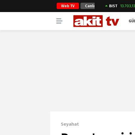
Web TV
Canlı
BIST
13.703,1
Yayın
GÜ
Seyahat