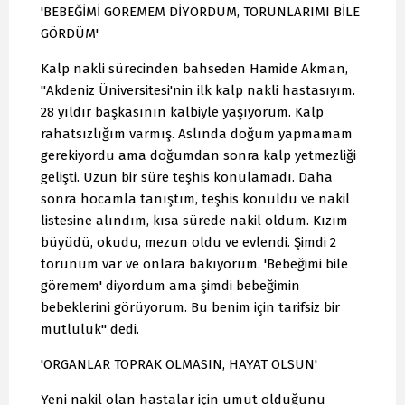
'BEBEĞİMİ GÖREMEM DİYORDUM, TORUNLARIMI BİLE
GÖRDÜM'
Kalp nakli sürecinden bahseden Hamide Akman,
"Akdeniz Üniversitesi'nin ilk kalp nakli hastasıyım.
28 yıldır başkasının kalbiyle yaşıyorum. Kalp
rahatsızlığım varmış. Aslında doğum yapmamam
gerekiyordu ama doğumdan sonra kalp yetmezliği
gelişti. Uzun bir süre teşhis konulamadı. Daha
sonra hocamla tanıştım, teşhis konuldu ve nakil
listesine alındım, kısa sürede nakil oldum. Kızım
büyüdü, okudu, mezun oldu ve evlendi. Şimdi 2
torunum var ve onlara bakıyorum. 'Bebeğimi bile
göremem' diyordum ama şimdi bebeğimin
bebeklerini görüyorum. Bu benim için tarifsiz bir
mutluluk" dedi.
'ORGANLAR TOPRAK OLMASIN, HAYAT OLSUN'
Yeni nakil olan hastalar için umut olduğunu