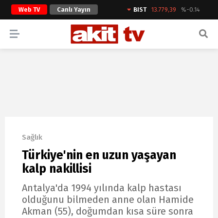
Web TV
Canlı Yayın
BIST
13.779,39
%-0.14
ARAMA YAP
Sağlık
Türkiye'nin en uzun yaşayan
kalp nakillisi
Antalya'da 1994 yılında kalp hastası
olduğunu bilmeden anne olan Hamide
Akman (55), doğumdan kısa süre sonra