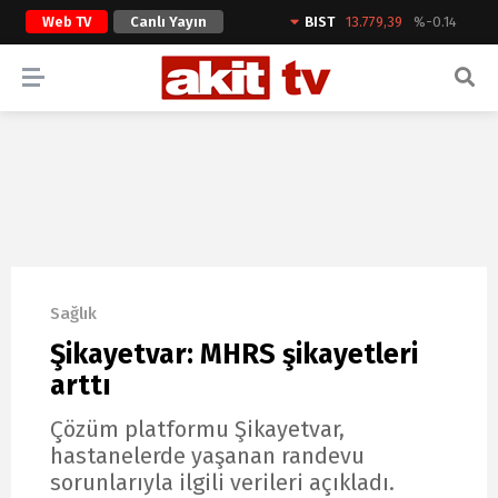
Web TV
Canlı Yayın
BIST
13.779,39
%-0.14
ARAMA YAP
Sağlık
Şikayetvar: MHRS şikayetleri
arttı
Çözüm platformu Şikayetvar,
hastanelerde yaşanan randevu
sorunlarıyla ilgili verileri açıkladı.