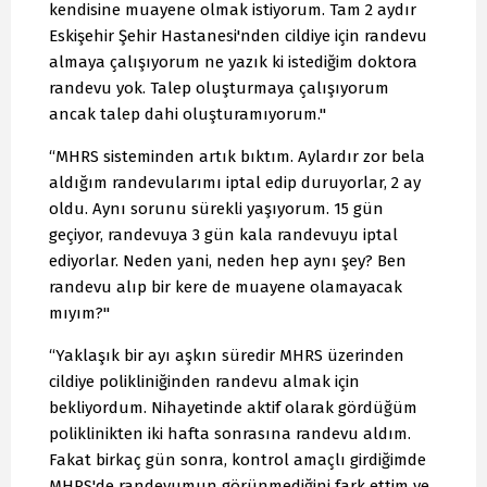
kendisine muayene olmak istiyorum. Tam 2 aydır
Eskişehir Şehir Hastanesi'nden cildiye için randevu
almaya çalışıyorum ne yazık ki istediğim doktora
randevu yok. Talep oluşturmaya çalışıyorum
ancak talep dahi oluşturamıyorum."
“MHRS sisteminden artık bıktım. Aylardır zor bela
aldığım randevularımı iptal edip duruyorlar, 2 ay
oldu. Aynı sorunu sürekli yaşıyorum. 15 gün
geçiyor, randevuya 3 gün kala randevuyu iptal
ediyorlar. Neden yani, neden hep aynı şey? Ben
randevu alıp bir kere de muayene olamayacak
mıyım?"
“Yaklaşık bir ayı aşkın süredir MHRS üzerinden
cildiye polikliniğinden randevu almak için
bekliyordum. Nihayetinde aktif olarak gördüğüm
poliklinikten iki hafta sonrasına randevu aldım.
Fakat birkaç gün sonra, kontrol amaçlı girdiğimde
MHRS'de randevumun görünmediğini fark ettim ve