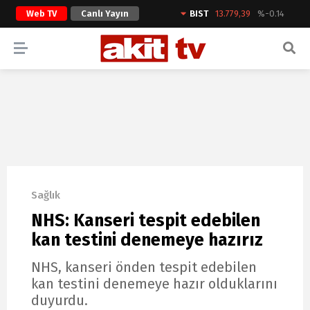
Web TV
Canlı Yayın
BIST
13.779,39
%-0.14
ARAMA YAP
Sağlık
NHS: Kanseri tespit edebilen
kan testini denemeye hazırız
NHS, kanseri önden tespit edebilen
kan testini denemeye hazır olduklarını
duyurdu.