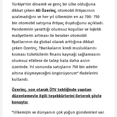
Türkiye'nin dinamik ve genç bir ülke olduğuna
dikkat çeken
Ali Özerinç
, otomobil ihtiyacının
azalmadığını ve her yıl ülkemizin en az 700- 750
bin otomobil satışına ihtiyaç duyduğunu açıkladı.
Pandeminin yarattığı olumsuz koşullar ve lojistik
maliyetlerin artması ile beraber otomobil
fiyatlarının da global olarak arttığına dikkat
çeken Özerinç, ?Bankaların kredi musluklarını
kısması tüketicilerin finans kaynağı sağlamasını
olumsuz etkilese de talep hala daha arzın
üzerinde. Yıl sonunda satışların 750 bin adetin
altına düşmeyeceğini öngörüyorum" ifadelerini
kullandı.
Özerinç, son olarak ÖTV tebliğinde yapılan
düzenlemeyle ilgili teşekkürlerini ileterek şöyle
konuştu:
"Ülkemizin ve dünyanın çok yoğun gündemleri var.