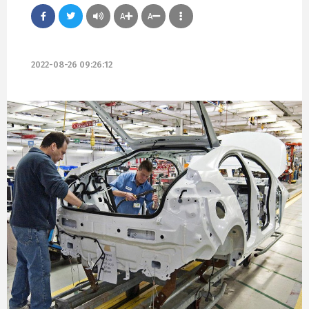
A
A
2022-08-26 09:26:12