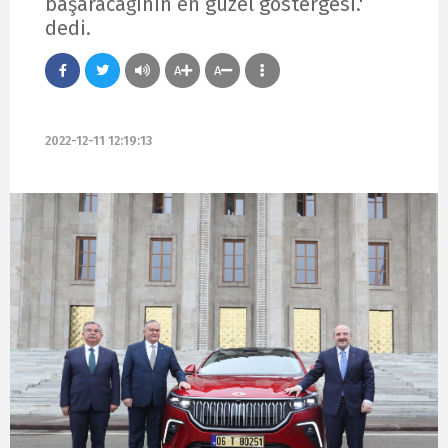
başaracağının en güzel göstergesi.'
dedi.
A
A
2022-12-11 12:19:13