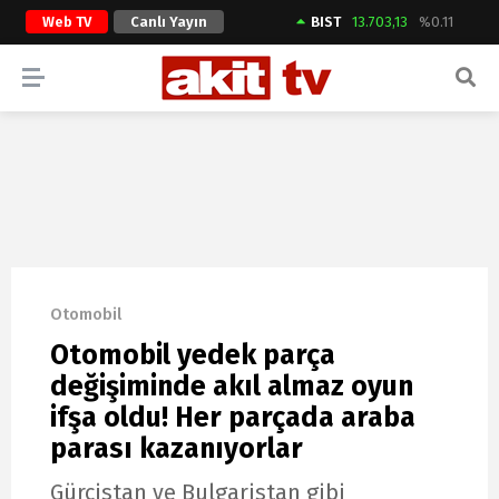
Web TV
Canlı Yayın
BIST
13.703,13
%0.11
ARAMA YAP
Otomobil
Otomobil yedek parça
değişiminde akıl almaz oyun
ifşa oldu! Her parçada araba
parası kazanıyorlar
Gürcistan ve Bulgaristan gibi