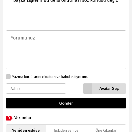
başka kişilerin bu dersi okutması söz konusu değil.
Yazma kurallarını okudum ve kabul ediyorum.
Avatar Seç
Gönder
0
Yorumlar
Yeniden eskiye
Eskiden yeniye
Öne Çıkanlar