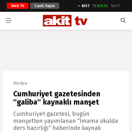
Web TV
Canlı Yayın
BIST
13.821,92
%0.17
ARAMA YAP
Medya
Cumhuriyet gazetesinden
''galiba'' kaynaklı manşet
Cumhuriyet gazetesi, bugün
manşetten yayımlanan “İmama okulda
ders hazırlığı” haberinde kaynak