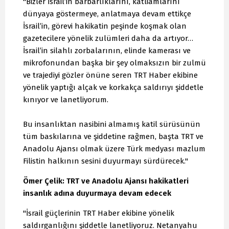
"Bizler İsrail’in barbarlıklarını, katliamlarını
dünyaya göstermeye, anlatmaya devam ettikçe
İsrail’in, görevi hakikatin peşinde koşmak olan
gazetecilere yönelik zulümleri daha da artıyor…
İsrail’in silahlı zorbalarının, elinde kamerası ve
mikrofonundan başka bir şey olmaksızın bir zulmü
ve trajediyi gözler önüne seren TRT Haber ekibine
yönelik yaptığı alçak ve korkakça saldırıyı şiddetle
kınıyor ve lanetliyorum.
Bu insanlıktan nasibini almamış katil sürüsünün
tüm baskılarına ve şiddetine rağmen, başta TRT ve
Anadolu Ajansı olmak üzere Türk medyası mazlum
Filistin halkının sesini duyurmayı sürdürecek."
Ömer Çelik: TRT ve Anadolu Ajansı hakikatleri
insanlık adına duyurmaya devam edecek
"İsrail güçlerinin TRT Haber ekibine yönelik
saldırganlığını şiddetle lanetliyoruz. Netanyahu