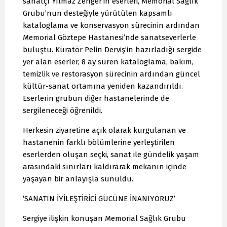
sanatçı Yılmaz Zenger’in eserleri, Memorial Sağlık
Grubu’nun desteğiyle yürütülen kapsamlı
kataloglama ve konservasyon sürecinin ardından
Memorial Göztepe Hastanesi’nde sanatseverlerle
buluştu. Küratör Pelin Derviş’in hazırladığı sergide
yer alan eserler, 8 ay süren kataloglama, bakım,
temizlik ve restorasyon sürecinin ardından güncel
kültür-sanat ortamına yeniden kazandırıldı.
Eserlerin grubun diğer hastanelerinde de
sergileneceği öğrenildi.
Herkesin ziyaretine açık olarak kurgulanan ve
hastanenin farklı bölümlerine yerleştirilen
eserlerden oluşan seçki, sanat ile gündelik yaşam
arasındaki sınırları kaldırarak mekanın içinde
yaşayan bir anlayışla sunuldu.
‘SANATIN İYİLEŞTİRİCİ GÜCÜNE İNANIYORUZ’
Sergiye ilişkin konuşan Memorial Sağlık Grubu