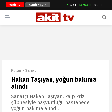
Web TV
Canlı Yayın
BIST
13.703,13
%0.11
ARAMA YAP
Kültür - Sanat
Hakan Taşıyan, yoğun bakıma
alındı
Sanatçı Hakan Taşıyan, kalp krizi
şüphesiyle başvurduğu hastanede
yoğun bakıma alındı.