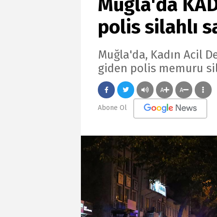
Muğla'da KAD
polis silahlı 
Muğla'da, Kadın Acil D
giden polis memuru sila
A
A
Abone Ol