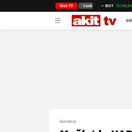
Web TV
Canlı
BIST
13.798,8
Yayın
GÜ
Gündem