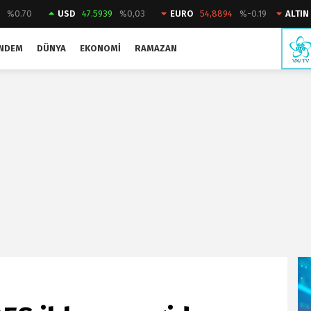
2
%0.70
USD
47.5939
%0,03
EURO
54,8894
%-0.19
ALTIN
NDEM
DÜNYA
EKONOMI
RAMAZAN