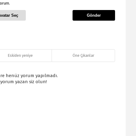
yorum.
Avatar Seç
Gönder
Eskiden yeniye
Öne Çıkanlar
re henüz yorum yapılmadı.
k yorum yazan siz olun!