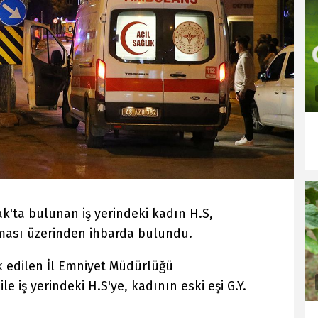
k'ta bulunan iş yerindeki kadın H.S,
ası üzerinden ihbarda bulundu.
k edilen İl Emniyet Müdürlüğü
e iş yerindeki H.S'ye, kadının eski eşi G.Y.