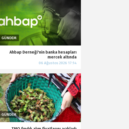
Ahbap Derneği'nin banka hesapları
mercek altında
TMO fındık alım fiyatlarını açıkladı