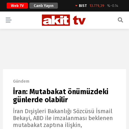
Web TV
Canlı Yayın
BIST
13.779,39
%-0.14
ARAMA YAP
Gündem
İran: Mutabakat önümüzdeki
günlerde olabilir
İran Dışişleri Bakanlığı Sözcüsü İsmail
Bekayi, ABD ile imzalanması beklenen
mutabakat zaptına ilişkin,