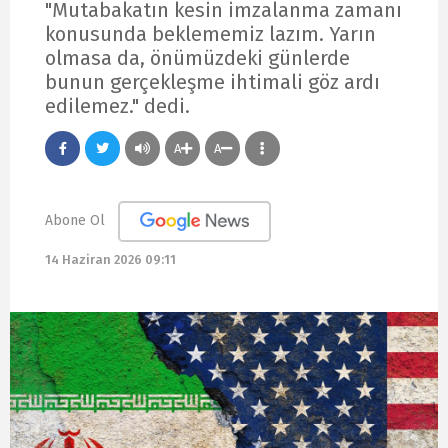
"Mutabakatın kesin imzalanma zamanı
konusunda beklememiz lazım. Yarın
olmasa da, önümüzdeki günlerde
bunun gerçekleşme ihtimali göz ardı
edilemez." dedi.
A
A
Abone Ol
14 Haziran 2026 09:11