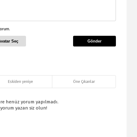
yorum.
Avatar Seç
Gönder
Eskiden yeniye
Öne Çıkanlar
re henüz yorum yapılmadı.
k yorum yazan siz olun!