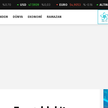
2
%0.70
USD
47.5939
%0,03
EURO
54,9053
%-0.16
ALTIN
NDEM
DÜNYA
EKONOMI
RAMAZAN