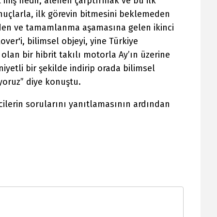
 iniş nedir, alenen çarptırmak ve bu ilk
uçlarla, ilk görevin bitmesini beklemeden
den ve tamamlanma aşamasına gelen ikinci
ver'i, bilimsel objeyi, yine Türkiye
olan bir hibrit takılı motorla Ay’ın üzerine
iyetli bir şekilde indirip orada bilimsel
yoruz” diye konuştu.
cilerin sorularını yanıtlamasının ardından