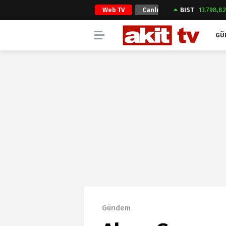
Web TV
Canlı
BIST
13.798,8
Yayın
GÜ
Gündem