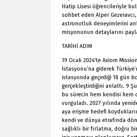
Hatip Lisesi öğrencileriyle bu
sohbet eden Alper Gezeravcı,
astronotluk deneyimlerini anla
misyonunun detaylarını payla
TARİHİ ADIM
19 Ocak 2024'te Axiom Missio
İstasyonu’na giderek Türkiye’
istasyonda geçirdiği 18 gün b
gerçekleştirdiğini anlattı. 9
bu sürecin hem kendisi hem d
vurguladı. 2027 yılında yenid
aya erişme hedefi koydukları
kendi ve dünya etrafında dö
sağlıklı bir fırlatma, doğru bi