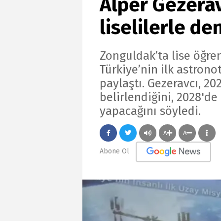
Alper Gezerav
liselilerle de
Zonguldak’ta lise öğren
Türkiye’nin ilk astrono
paylaştı. Gezeravcı, 20
belirlendiğini, 2028'de
yapacağını söyledi.
A
A
Abone Ol