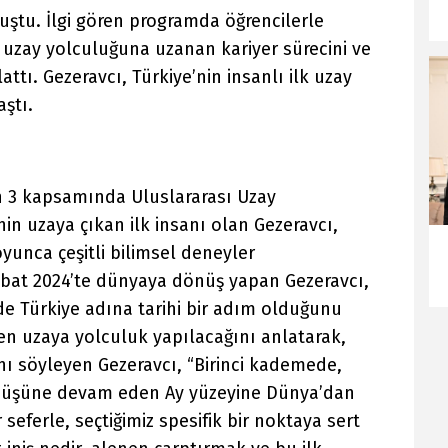
luştu. İlgi gören programda öğrencilerle
 uzay yolculuğuna uzanan kariyer sürecini ve
ttı. Gezeravcı, Türkiye’nin insanlı ilk uzay
ştı.
n 3 kapsamında Uluslararası Uzay
nin uzaya çıkan ilk insanı olan Gezeravcı,
oyunca çeşitli bilimsel deneyler
 Şubat 2024’te dünyaya dönüş yapan Gezeravcı,
e Türkiye adına tarihi bir adım olduğunu
en uzaya yolculuk yapılacağını anlatarak,
nı söyleyen Gezeravcı, “Birinci kademede,
nüşüne devam eden Ay yüzeyine Dünya’dan
r seferle, seçtiğimiz spesifik bir noktaya sert