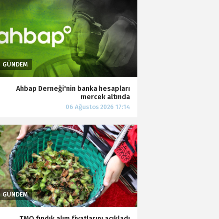
Ahbap Derneği'nin banka hesapları
mercek altında
TMO fındık alım fiyatlarını açıkladı