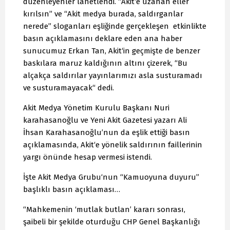
düzenleyenler lanetlendi. “Akit‘e uzanan eller
kırılsın” ve “Akit medya burada, saldırganlar
nerede” sloganları eşliğinde gerçekleşen etkinlikte
basın açıklamasını deklare eden ana haber
sunucumuz Erkan Tan, Akit‘in geçmişte de benzer
baskılara maruz kaldığının altını çizerek, “Bu
alçakça saldırılar yayınlarımızı asla susturamadı
ve susturamayacak“ dedi.
Akit Medya Yönetim Kurulu Başkanı Nuri
karahasanoğlu ve Yeni Akit Gazetesi yazarı Ali
İhsan Karahasanoğlu’nun da eşlik ettiği basın
açıklamasında, Akit‘e yönelik saldırının faillerinin
yargı önünde hesap vermesi istendi.
İşte Akit Medya Grubu‘nun “Kamuoyuna duyuru”
başlıklı basın açıklaması…
“Mahkemenin ‘mutlak butlan’ kararı sonrası,
şaibeli bir şekilde oturduğu CHP Genel Başkanlığı