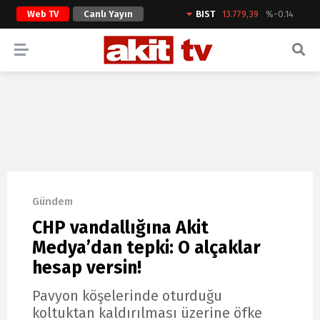
Web TV
Canlı Yayın
BIST
13.779,39
%-0.14
ARAMA YAP
Gündem
CHP vandallığına Akit
Medya’dan tepki: O alçaklar
hesap versin!
Pavyon köşelerinde oturduğu
koltuktan kaldırılması üzerine öfke