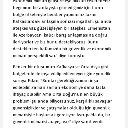
ekonomik mimari geliştirmeye dikkati çekerek "Biz
hegemon bir anlayışla gitmediğimiz için bunu
bölge ülkeleriyle beraber yapmamız lazım.
Kafkaslardaki anlaşma sonrası inşallah, şu anda
ateşkes var, güzel işleyen bir ateşkes. Ermenistan
ile Azerbaycan, kalıcı barış anlaşmasına doğru
ilerliyorlar ve biz bunu destekliyoruz. Bunu
desteklerken kafamızda bir güvenlik ve ekonomik
mimari perspektifi var." diye konuştu.
Benzer bir oluşumun Kafkasya ve Orta Asya gibi
bölgelerde de inşa edilip edilemeyeceğine yönelik
soruya Fidan, "Bunlar gerektiği zaman inşa
edilebilir. Zaman zaman ekonomiye daha fazla
ihtiyaç olabilir. Ama Orta Doğu'nun en büyük
problemi şu anda biliyorsunuz, karşılıklı savaşlar,
güvensizlikler ve çatışmalar olduğu için güvenlik
mimarisiyle başlamak gerekiyor. Avrupa'da da, bir
güvenlik mimarisi arayışı var." diye yanıt verdi.