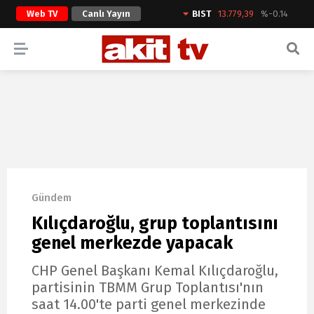
Web TV
Canlı Yayın
BIST
13.779,39
%-0.14
ARAMA YAP
Gündem
Kılıçdaroğlu, grup toplantısını
genel merkezde yapacak
CHP Genel Başkanı Kemal Kılıçdaroğlu,
partisinin TBMM Grup Toplantısı'nın
saat 14.00'te parti genel merkezinde