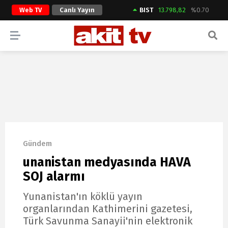
Web TV
Canlı Yayın
BIST
13.798,82
%0.70
ARAMA YAP
Gündem
unanistan medyasında HAVA
SOJ alarmı
Yunanistan'ın köklü yayın
organlarından Kathimerini gazetesi,
Türk Savunma Sanayii'nin elektronik