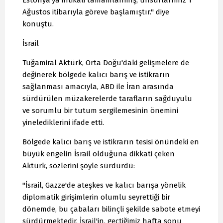
Estonya'ya intikali tamamlanmış, unsurlarımız 1
Ağustos itibarıyla göreve başlamıştır." diye
konuştu.
İsrail
Tuğamiral Aktürk, Orta Doğu'daki gelişmelere de
değinerek bölgede kalıcı barış ve istikrarın
sağlanması amacıyla, ABD ile İran arasında
sürdürülen müzakerelerde tarafların sağduyulu
ve sorumlu bir tutum sergilemesinin önemini
yinelediklerini ifade etti.
Bölgede kalıcı barış ve istikrarın tesisi önündeki en
büyük engelin İsrail olduğuna dikkati çeken
Aktürk, sözlerini şöyle sürdürdü:
"İsrail, Gazze'de ateşkes ve kalıcı barışa yönelik
diplomatik girişimlerin olumlu seyrettiği bir
dönemde, bu çabaları bilinçli şekilde sabote etmeyi
sürdürmektedir. İsrail'in, geçtiğimiz hafta sonu