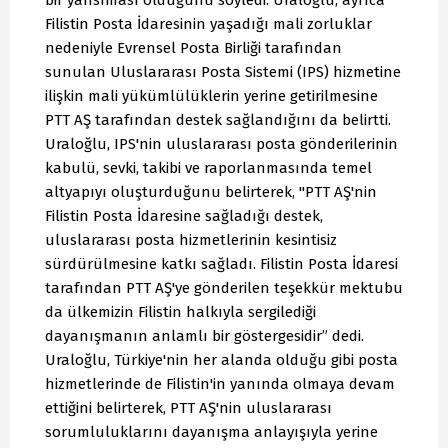
bir yansıması olduğunu söyledi. Uraloğlu, ayrıca
Filistin Posta İdaresinin yaşadığı mali zorluklar
nedeniyle Evrensel Posta Birliği tarafından
sunulan Uluslararası Posta Sistemi (IPS) hizmetine
ilişkin mali yükümlülüklerin yerine getirilmesine
PTT AŞ tarafından destek sağlandığını da belirtti.
Uraloğlu, IPS'nin uluslararası posta gönderilerinin
kabulü, sevki, takibi ve raporlanmasında temel
altyapıyı oluşturduğunu belirterek, "PTT AŞ'nin
Filistin Posta İdaresine sağladığı destek,
uluslararası posta hizmetlerinin kesintisiz
sürdürülmesine katkı sağladı. Filistin Posta İdaresi
tarafından PTT AŞ'ye gönderilen teşekkür mektubu
da ülkemizin Filistin halkıyla sergilediği
dayanışmanın anlamlı bir göstergesidir” dedi.
Uraloğlu, Türkiye'nin her alanda olduğu gibi posta
hizmetlerinde de Filistin'in yanında olmaya devam
ettiğini belirterek, PTT AŞ'nin uluslararası
sorumluluklarını dayanışma anlayışıyla yerine