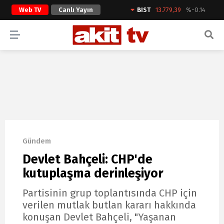
Web TV
Canlı Yayın
BIST
13.779,39
%-0.14
ARAMA YAP
Gündem
Devlet Bahçeli: CHP'de
kutuplaşma derinleşiyor
Partisinin grup toplantısında CHP için
verilen mutlak butlan kararı hakkında
konuşan Devlet Bahçeli, "Yaşanan