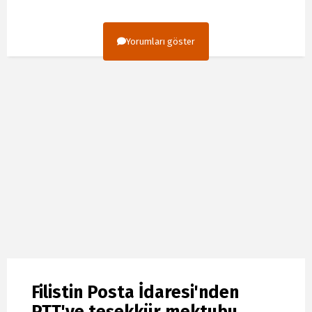
Yorumları göster
Filistin Posta İdaresi'nden
PTT'ye teşekkür mektubu