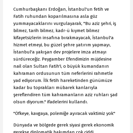
Cumhurbaşkanı Erdoğan, İstanbul'un fetih ve
Fatih ruhundan koparılmasına asla göz
yummayacaklarını vurgulayarak, "Bu aziz şehri, iş
bilmez, tarih bilmez, kadr-ü kıymet bilmez
kifayetsizlerin insafına bırakmayacak, İstanbul'a
hizmet etmeyi, bu güzel şehre yatırım yapmayı,
İstanbul'a yakışan dev projelere imza atmayı
sürdüreceğiz. Peygamber Efendimizin müjdesine
nail olan Sultan Fatih'i, o büyük kumandanın
kahraman ordusunun tüm neferlerini rahmetle
yad ediyorum. İlk fetih hareketinden günümüze
kadar bu toprakları mübarek kanlarıyla
şereflendiren tüm kahramanların aziz ruhları şad
olsun diyorum." ifadelerini kullandı.
"Öfkeye, kavgaya, polemiğe ayıracak vaktimiz yok"
Dünyada ve bölgede gerek siyasi gerek ekonomik
gerekse diplomatik bakımdan çok ciddi