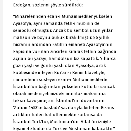
Erdoğan, sözlerini şöyle sürdürdü:
"Minarelerinden ezan-ı Muhammediler yükselen
Ayasofya, aynı zamanda feth-i mübinin de
sembolü olmuştur. Ancak bu sembol uzun yıllar
mahzun ve boynu bükük bırakılmıştır. 86 yıllık
hicranın ardından Fatih'in emaneti Ayasofya'nın
kapısına vurulan zincirleri kırarak fethin bağrında
açılan bu yarayı, hamdolsun biz kapattık. Yıllarca
gözü yaşlı ve gönlü yaslı olan Ayasofya, artık
kubbesinde inleyen Kur'an-ı Kerim tilavetiyle,
minarelerini süsleyen ezan-ı Muhammedilerle
İstanbul'un bağrından yükselen kutlu bir sancak
olarak medeniyetimizdeki mümtaz makamına
tekrar kavuşmuştur. İstanbul'un duvarlarını
'Zulüm 1453'te başladı' yazılarıyla kirleten Bizans
artıkları halen kabullenmekte zorlansa da
İstanbul Türk'tür, Müslüman'dır, Allah'ın izniyle
kıyamete kadar da Türk ve Müslüman kalacaktır."