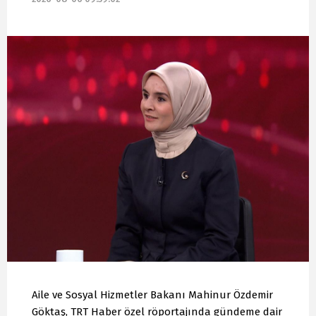
Aile ve Sosyal Hizmetler Bakanı Mahinur Özdemir
Göktaş, TRT Haber özel röportajında gündeme dair