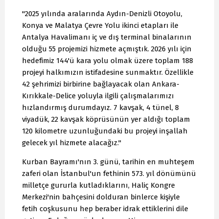
"2025 yılında aralarında Aydın-Denizli Otoyolu,
Konya ve Malatya Çevre Yolu ikinci etapları ile
Antalya Havalimanı iç ve dış terminal binalarının
olduğu 55 projemizi hizmete açmıştık. 2026 yılı için
hedefimiz 144'ü kara yolu olmak üzere toplam 188
projeyi halkımızın istifadesine sunmaktır. Özellikle
42 şehrimizi birbirine bağlayacak olan Ankara-
Kırıkkale-Delice yoluyla ilgili çalışmalarımızı
hızlandırmış durumdayız. 7 kavşak, 4 tünel, 8
viyadük, 22 kavşak köprüsünün yer aldığı toplam
120 kilometre uzunluğundaki bu projeyi inşallah
gelecek yıl hizmete alacağız."
Kurban Bayramı'nın 3. günü, tarihin en muhteşem
zaferi olan İstanbul'un fethinin 573. yıl dönümünü
milletçe gururla kutladıklarını, Haliç Kongre
Merkezi'nin bahçesini dolduran binlerce kişiyle
fetih coşkusunu hep beraber idrak ettiklerini dile