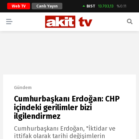
Web TV
Canlı Yayın
BIST
13.703,13
%0.11
ARAMA YAP
Gündem
Cumhurbaşkanı Erdoğan: CHP
içindeki gerilimler bizi
ilgilendirmez
Cumhurbaşkanı Erdoğan, "İktidar ve
ittifak olarak tarihi değişimlerin