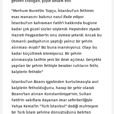
getiren Erdoğan, şöyle devam etti:
"Merhum Nurettin Topçu, İstanbul'un fethinin
esas manasını bakınız nasıl ifade ediyor.
İstanbul'un kahraman Fatih'i hakkında bugüne
kadar çok güzel sözler söylendi. Hepsinden ziyade
Hazreti Peygamber'in onu övmesi yeterdi. Ancak bu
Osmanlı padişahının yaptığı yalnız bir şehrin
alınması mıydı? Biz buna inanmıyoruz. Olayı bu
kadar küçültmek istemiyoruz. Bir şehrin
alınmasıyla tarihte yeni bir devir açılmaz. Gerçekte
yapılan bir şehrin fethiyle beraber ruhların fethi,
kalplerin fethidir."
İstanbul'un Bizans işgalinden kurtulmasıyla asıl
kalplerin fetholduğunu, harap bir şehir olarak
Bizans'tan alınan Konstantiniyye'nin, Sultan
Fatih'in vakıflara dayanan imar seferberliğiyle
Yahya Kemal'in "Türk İstanbul" dediği muhteşem
bir Türk İslam şehrine dönüştüğünü belirten