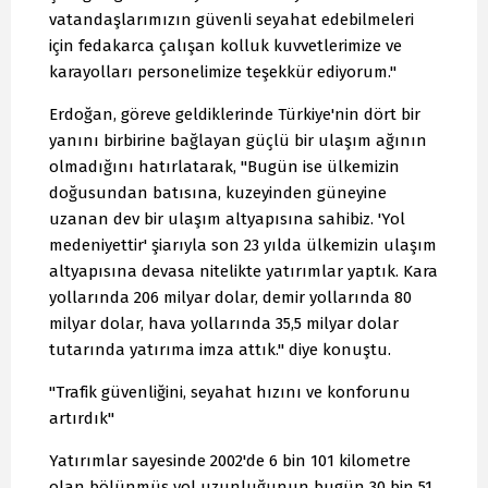
vatandaşlarımızın güvenli seyahat edebilmeleri
için fedakarca çalışan kolluk kuvvetlerimize ve
karayolları personelimize teşekkür ediyorum."
Erdoğan, göreve geldiklerinde Türkiye'nin dört bir
yanını birbirine bağlayan güçlü bir ulaşım ağının
olmadığını hatırlatarak, "Bugün ise ülkemizin
doğusundan batısına, kuzeyinden güneyine
uzanan dev bir ulaşım altyapısına sahibiz. 'Yol
medeniyettir' şiarıyla son 23 yılda ülkemizin ulaşım
altyapısına devasa nitelikte yatırımlar yaptık. Kara
yollarında 206 milyar dolar, demir yollarında 80
milyar dolar, hava yollarında 35,5 milyar dolar
tutarında yatırıma imza attık." diye konuştu.
"Trafik güvenliğini, seyahat hızını ve konforunu
artırdık"
Yatırımlar sayesinde 2002'de 6 bin 101 kilometre
olan bölünmüş yol uzunluğunun bugün 30 bin 51