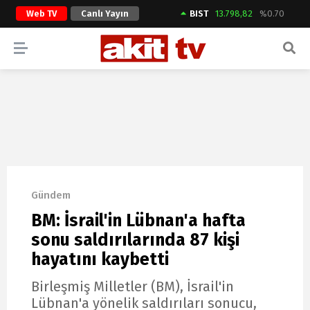
Web TV
Canlı Yayın
BIST
13.798,82
%0.70
ARAMA YAP
Gündem
BM: İsrail'in Lübnan'a hafta
sonu saldırılarında 87 kişi
hayatını kaybetti
Birleşmiş Milletler (BM), İsrail'in
Lübnan'a yönelik saldırıları sonucu,