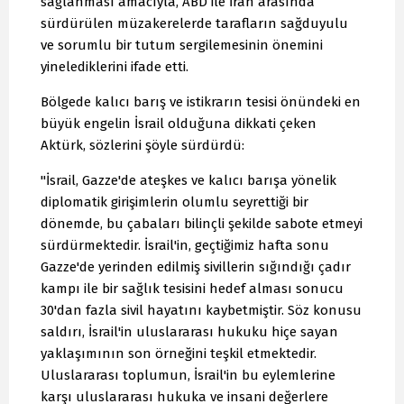
sağlanması amacıyla, ABD ile İran arasında
sürdürülen müzakerelerde tarafların sağduyulu
ve sorumlu bir tutum sergilemesinin önemini
yinelediklerini ifade etti.
Bölgede kalıcı barış ve istikrarın tesisi önündeki en
büyük engelin İsrail olduğuna dikkati çeken
Aktürk, sözlerini şöyle sürdürdü:
"İsrail, Gazze'de ateşkes ve kalıcı barışa yönelik
diplomatik girişimlerin olumlu seyrettiği bir
dönemde, bu çabaları bilinçli şekilde sabote etmeyi
sürdürmektedir. İsrail'in, geçtiğimiz hafta sonu
Gazze'de yerinden edilmiş sivillerin sığındığı çadır
kampı ile bir sağlık tesisini hedef alması sonucu
30'dan fazla sivil hayatını kaybetmiştir. Söz konusu
saldırı, İsrail'in uluslararası hukuku hiçe sayan
yaklaşımının son örneğini teşkil etmektedir.
Uluslararası toplumun, İsrail'in bu eylemlerine
karşı uluslararası hukuka ve insani değerlere