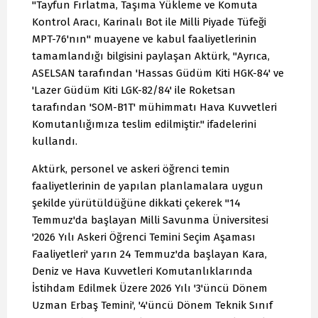
"Tayfun Fırlatma, Taşıma Yükleme ve Komuta
Kontrol Aracı, Karinalı Bot ile Milli Piyade Tüfeği
MPT-76'nın" muayene ve kabul faaliyetlerinin
tamamlandığı bilgisini paylaşan Aktürk, "Ayrıca,
ASELSAN tarafından 'Hassas Güdüm Kiti HGK-84' ve
'Lazer Güdüm Kiti LGK-82/84' ile Roketsan
tarafından 'SOM-B1T' mühimmatı Hava Kuvvetleri
Komutanlığımıza teslim edilmiştir." ifadelerini
kullandı.
Aktürk, personel ve askeri öğrenci temin
faaliyetlerinin de yapılan planlamalara uygun
şekilde yürütüldüğüne dikkati çekerek "14
Temmuz'da başlayan Milli Savunma Üniversitesi
'2026 Yılı Askeri Öğrenci Temini Seçim Aşaması
Faaliyetleri' yarın 24 Temmuz'da başlayan Kara,
Deniz ve Hava Kuvvetleri Komutanlıklarında
İstihdam Edilmek Üzere 2026 Yılı '3'üncü Dönem
Uzman Erbaş Temini', '4'üncü Dönem Teknik Sınıf