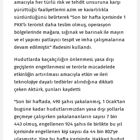
amacıyla her türlü risk ve tehdit unsuruna karşı
yürüttüğü faaliyetlerini azim ve kararlılıkla
sürdürdüğünü belirterek "Son bir hafta içerisinde 1
PKK'lı terörist daha teslim olmuş, operasyon
bölgelerinde mağara, sığınak ve barınak ile mayın
ve el yapımı patlayıcı tespit ve imha çalışmalarına
devam edilmiştir." ifadesini kullandı.
Hudutlarda kaçakçılığın önlenmesi, yasa dışı
geçişlerin engellenmesi ve terörle mücadelede
etkinliğin artırılması amacıyla etkin ve ileri
teknolojiye dayalı tedbirler alındığına dikkati
çeken Aktürk, şunları kaydetti:
"Son bir haftada, 490 şahıs yakalanmış, 1 Ocak'tan
bugüne kadar hudutlarımızdan yasa dışı yollarla
geçmeye çalışırken yakalananların sayısı 7 bin
443 olmuş, engellenen 924 şahıs ile birlikte bu yıl
içerisinde engellenen kişi sayısı da 44 bin 802'ye
ulaşmıştır. Yine bu hafta içerisinde, Hakkari hudut