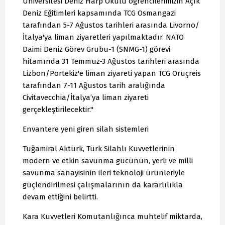
Üniversitesi Deniz Harp Okulu öğrencilerimizin Açık
Deniz Eğitimleri kapsamında TCG Osmangazi
tarafından 5-7 Ağustos tarihleri arasında Livorno/
İtalya'ya liman ziyaretleri yapılmaktadır. NATO
Daimi Deniz Görev Grubu-1 (SNMG-1) görevi
hitamında 31 Temmuz-3 Ağustos tarihleri arasında
Lizbon/Portekiz'e liman ziyareti yapan TCG Oruçreis
tarafından 7-11 Ağustos tarih aralığında
Civitavecchia/İtalya’ya liman ziyareti
gerçekleştirilecektir."
Envantere yeni giren silah sistemleri
Tuğamiral Aktürk, Türk Silahlı Kuvvetlerinin
modern ve etkin savunma gücünün, yerli ve milli
savunma sanayisinin ileri teknoloji ürünleriyle
güçlendirilmesi çalışmalarının da kararlılıkla
devam ettiğini belirtti.
Kara Kuvvetleri Komutanlığınca muhtelif miktarda,