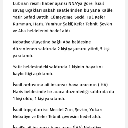
Lübnan resmi haber ajansı NNA'ya göre, İsrail
savaş uçakları sabah saatlerinden bu yana Kalile,
Yatir, Safad Battih, Cümeycime, Secid, Tul, Kefer
Rumman, Haris, Yumhur Şakif, Kefer Tebnit, Şevkin
ve Aba beldelerini hedef aldı.
Nebatiye vilayetine bağlı Aba beldesine
düzenlenen saldırıda 2 kişi yaşamını yitirdi, 5 kişi
yaralandı.
Yatir beldesindeki saldırıda 1 kişinin hayatını
kaybettiği açıklandı.
İsrail ordusuna ait insansız hava aracının (İHA),
Haris beldesinde bir araca düzenlediği saldırıda da
1 kişi öldü, 1 kişi yaralandı.
İsrail topçuları ise Mecdel Zun, Şevkin, Yukarı
Nebatiye ve Kefer Tebnit çevresini hedef aldı.
İsrail'e ait insansız hava aracı (İHA) Nebatiye