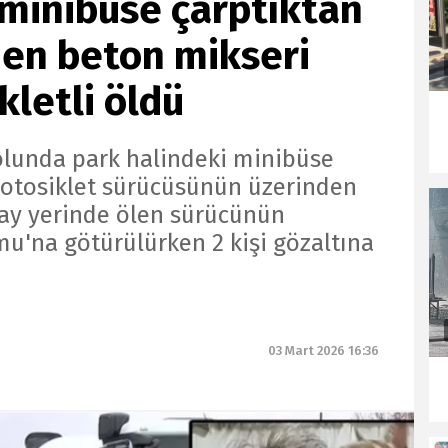
minibüse çarptıktan
den beton mikseri
letli öldü
lunda park halindeki minibüse
motosiklet sürücüsünün üzerinden
lay yerinde ölen sürücünün
mu'na götürülürken 2 kişi gözaltına
03 Mart 2026 16:36