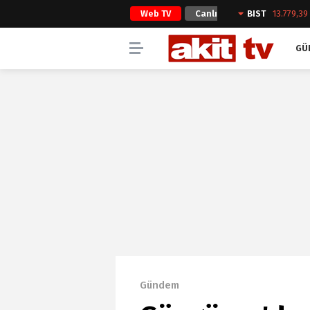
Web TV
Canlı
BIST
13.779,39
Yayın
GÜ
Gündem