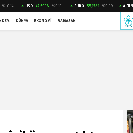
%-0.14
USD
47.6998
%0,13
EURO
55,1581
%0.39
ALTIN
NDEM
DÜNYA
EKONOMI
RAMAZAN