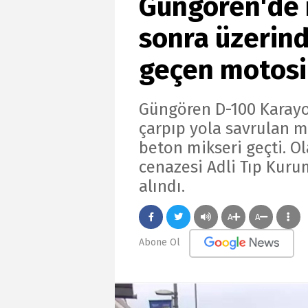
Güngören'de 
sonra üzerin
geçen motosik
Güngören D-100 Karayo
çarpıp yola savrulan 
beton mikseri geçti. O
cenazesi Adli Tıp Kuru
alındı.
A
A
Abone Ol