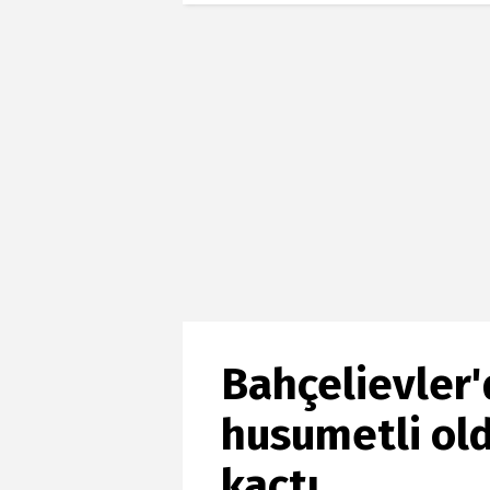
Bahçelievler'
husumetli ol
kaçtı