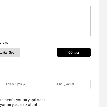
yorum.
Avatar Seç
Gönder
Eskiden yeniye
Öne Çıkanlar
re henüz yorum yapılmadı.
k yorum yazan siz olun!