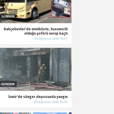
Bahçelievler'de minibüste, husumetli
olduğu şoförü vurup kaçtı
İzmir'de sünger deposunda yangın