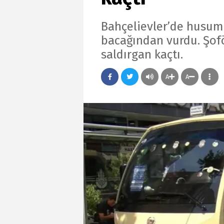
Bahçelievler’de husum
bacağından vurdu. Şof
saldırgan kaçtı.
A
A