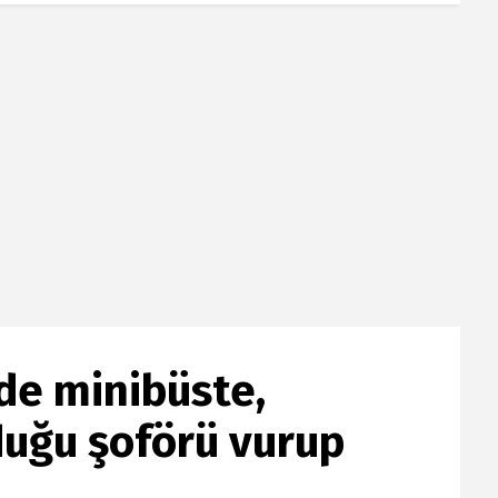
de minibüste,
duğu şoförü vurup