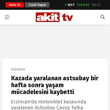
Web TV
Canlı Yayın
BIST
13.811,60
%0.23
ARAMA YAP
Gündem
Kazada yaralanan astsubay bir
hafta sonra yaşam
mücadelesini kaybetti
Erzincan'da motosiklet kazasında
yaralanan Astsubay Çavuş Talha