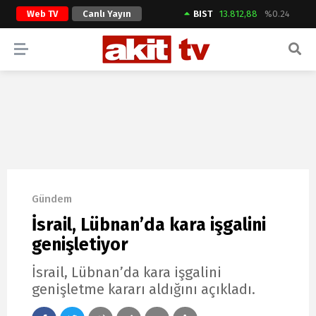
Web TV
Canlı Yayın
BIST
13.812,88
%0.24
ARAMA YAP
Gündem
İsrail, Lübnan’da kara işgalini
genişletiyor
İsrail, Lübnan’da kara işgalini
genişletme kararı aldığını açıkladı.