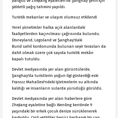
Jiangsu ve Zhejiang eyaletleri ile Şanghay şehri için
şiddetli yağış tahmini yapıldı.
Turistik mekanlar ve ulaşım olumsuz etkilendi
Yerel yönetimler halka açık alanlardaki
faaliyetlerden kaçınılması çağrısında bulundu.
Disneyland, Legoland ve Şanghay'daki
Bund sahil kordonunda bulunan seyir terasları da
dahil olmak üzere çok sayıda turistik mekân
kapalı tutuldu.
Devlet medyasında yer alan görüntülerde,
Şanghay'da turistlerin yoğun ilgi gösterdiği eski
Fransız Mahallesi'ndeki işletmelerin su altında
kaldığı ve insanların sularda yürüdüğü görüldü.
Devlet medyasında yer alan haberlere göre
Zhejiang eyaletine bağlı Wenling kentinde 9
yaşındaki bir erkek çocuk denize sürüklenerek
kayboldu. Çinli yetkililer henüz herhangi bir can