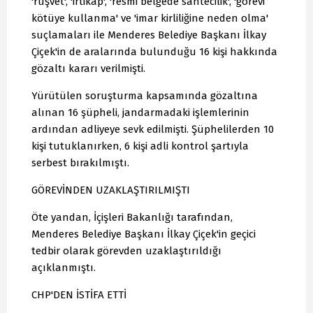
'rüşvet', 'irtikap', 'resmi belgede sahtecilik', 'görevi
kötüye kullanma' ve 'imar kirliliğine neden olma'
suçlamaları ile Menderes Belediye Başkanı İlkay
Çiçek'in de aralarında bulunduğu 16 kişi hakkında
gözaltı kararı verilmişti.
Yürütülen soruşturma kapsamında gözaltına
alınan 16 şüpheli, jandarmadaki işlemlerinin
ardından adliyeye sevk edilmişti. Şüphelilerden 10
kişi tutuklanırken, 6 kişi adli kontrol şartıyla
serbest bırakılmıştı.
GÖREVİNDEN UZAKLAŞTIRILMIŞTI
Öte yandan, İçişleri Bakanlığı tarafından,
Menderes Belediye Başkanı İlkay Çiçek'in geçici
tedbir olarak görevden uzaklaştırıldığı
açıklanmıştı.
CHP'DEN İSTİFA ETTİ