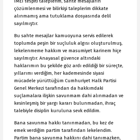
IMEI tespiti taleplerim, sahte mesajların
çözümlenmesi ve bilirkişi taleplerim dikkate
alınmamış ama tutuklama dosyasında delil
sayılmıştır.
Bu sahte mesajlar kamuoyuna servis edilerek
toplumda peşin bir suçluluk algısı oluşturulmuş,
lekelenmeme hakkım ve masumiyet karinem hiçe
sayılmıştır. Anayasal güvence altındaki
haklarımın bu şekilde göz ardı edildiği bir süreçte,
yıllarımı verdiğim, her kademesinde siyasi
mücadele yürüttüğüm Cumhuriyet Halk Partisi
Genel Merkezi tarafından da hakkımdaki
suçlamalara ilişkin savunmam dahi alınmadan ve
kesinleşmiş bir yargı kararı bulunmadan, ihraç
talebiyle disiplin kuruluna sevk edildim.
Bana savunma hakkı tanınmadan, bu kez de
emek verdiğim partim tarafından lekelendim.
Partim bana savunma hakkını dahi tanımazken,