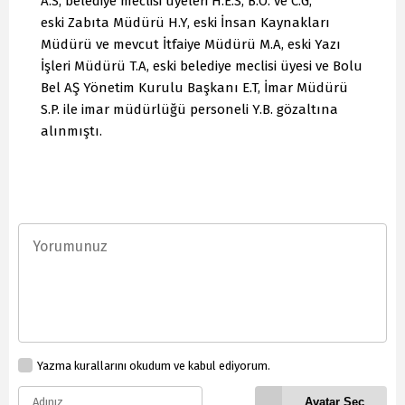
A.S, belediye meclisi üyeleri H.E.S, B.Ö. ve C.G,
eski Zabıta Müdürü H.Y, eski İnsan Kaynakları
Müdürü ve mevcut İtfaiye Müdürü M.A, eski Yazı
İşleri Müdürü T.A, eski belediye meclisi üyesi ve Bolu
Bel AŞ Yönetim Kurulu Başkanı E.T, İmar Müdürü
S.P. ile imar müdürlüğü personeli Y.B. gözaltına
alınmıştı.
Yazma kurallarını okudum ve kabul ediyorum.
Avatar Seç