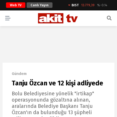
Web TV
Canlı Yayın
BIST
13.779,39
%-0.14
ARAMA YAP
Gündem
Tanju Özcan ve 12 kişi adliyede
Bolu Belediyesine yönelik "irtikap"
operasyonunda gözaltına alınan,
aralarında Belediye Başkanı Tanju
Özcan'ın da bulunduğu 13 şüpheli