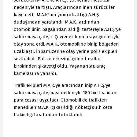
nedeniyle tartıştı. Araçlarından inen sürücüler
kavga etti. M.A.K.'nin yumruk attığı A.H.Ş.,
dudağından yaralandı. M.A.K., ardından
otomobilinin bagajından aldığı testereyle A.H.Ş.'ye
saldırmaya çalıştı. Çevredekilerin araya girmesiyle
olay sona erdi. M.A.K., otomobiline binip bölgeden
uzaklaştı. İhbar üzerine olay yerine polis ekipleri
sevk edildi. Polis merkezine giden taraflar,
birbirinden şikayetçi oldu. Yaşananlar, araç
kamerasına yansıdı.
Trafik ekipleri M.A.K.’ye aracından inip A.H.Ş.'ye
saldırmaya çalışması nedeniyle 180 bin lira idari
para cezası uyguladı. Otomobili de trafikten
menedilen M.A.K.; çıkarıldığı nöbetçi sulh ceza
hakimliği tarafından tutuklandı.