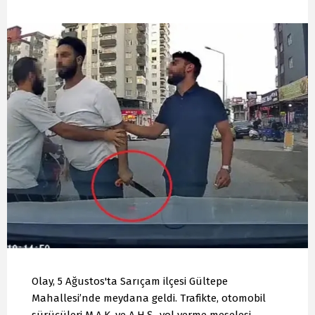
Olay, 5 Ağustos'ta Sarıçam ilçesi Gültepe
Mahallesi’nde meydana geldi. Trafikte, otomobil
sürücüleri M.A.K. ve A.H.Ş., yol verme meselesi