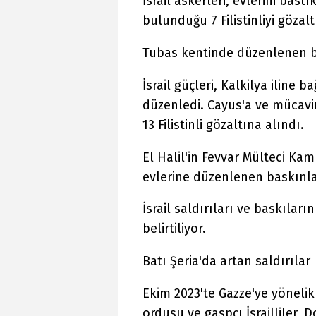
İsrail askerleri, evlerini bas
bulunduğu 7 Filistinliyi gözalt
Tubas kentinde düzenlenen bas
İsrail güçleri, Kalkilya iline
düzenledi. Cayus'a ve mücavi
13 Filistinli gözaltına alındı.
El Halil'in Fevvar Mülteci Ka
evlerine düzenlenen baskınlard
İsrail saldırıları ve baskılar
belirtiliyor.
Batı Şeria'da artan saldırılar
Ekim 2023'te Gazze'ye yönelik
ordusu ve gaspçı İsrailliler, 