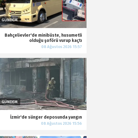
Bahçelievler'de minibüste, husumetli
olduğu şoförü vurup kaçtı
İzmir'de sünger deposunda yangın