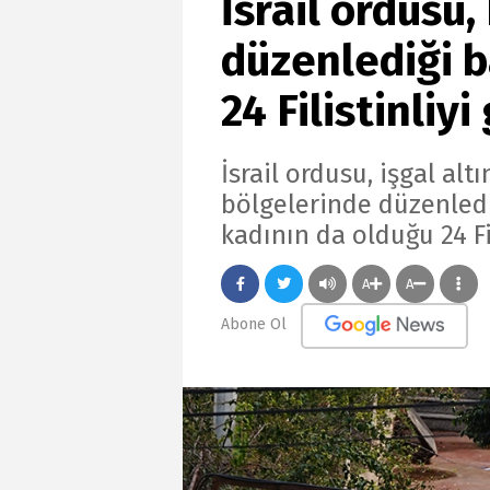
İsrail ordusu,
düzenlediği b
24 Filistinliyi
İsrail ordusu, işgal altı
bölgelerinde düzenledi
kadının da olduğu 24 Fil
A
A
Abone Ol