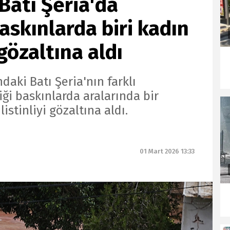
 Batı Şeria'da
askınlarda biri kadın
 gözaltına aldı
ndaki Batı Şeria'nın farklı
ği baskınlarda aralarında bir
istinliyi gözaltına aldı.
01 Mart 2026 13:33