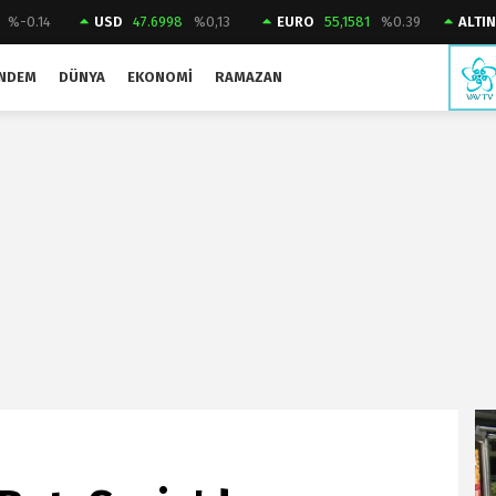
%-0.14
USD
47.6998
%0,13
EURO
55,1581
%0.39
ALTIN
NDEM
DÜNYA
EKONOMI
RAMAZAN