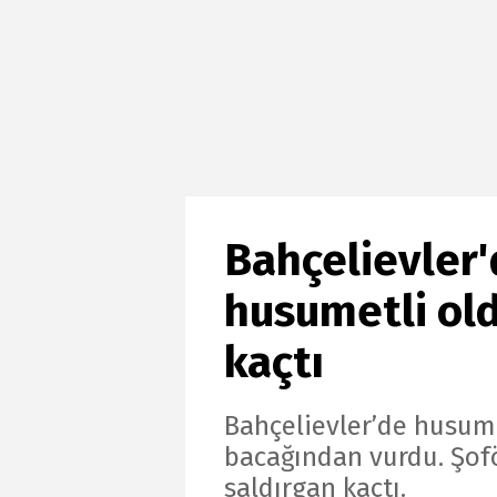
Bahçelievler'
husumetli ol
kaçtı
Bahçelievler’de husum
bacağından vurdu. Şof
saldırgan kaçtı.