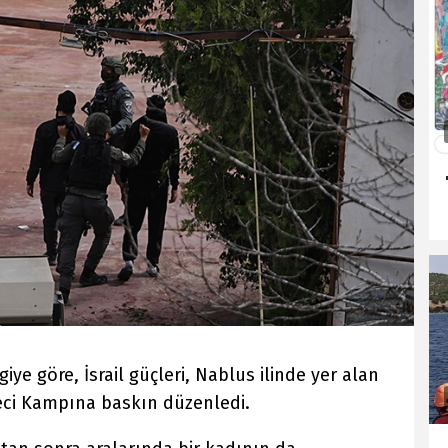
iye göre, İsrail güçleri, Nablus ilinde yer alan
teci Kampına baskın düzenledi.