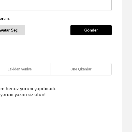
yorum.
Avatar Seç
Gönder
Eskiden yeniye
Öne Çıkanlar
re henüz yorum yapılmadı.
k yorum yazan siz olun!