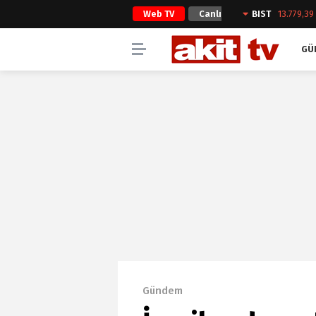
Web TV
Canlı
BIST
13.779,39
Yayın
GÜ
Gündem