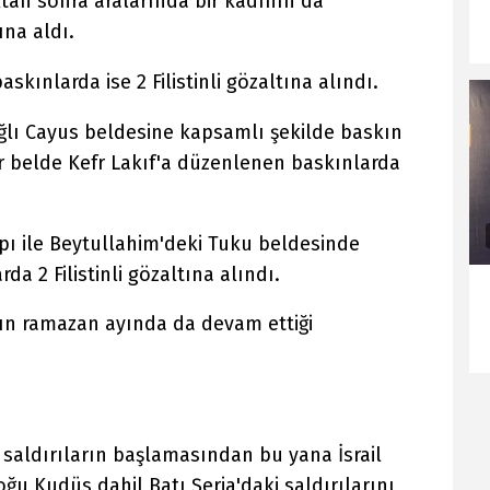
tıktan sonra aralarında bir kadının da
ına aldı.
kınlarda ise 2 Filistinli gözaltına alındı.
 bağlı Cayus beldesine kapsamlı şekilde baskın
r belde Kefr Lakıf'a düzenlenen baskınlarda
mpı ile Beytullahim'deki Tuku beldesinde
a 2 Filistinli gözaltına alındı.
ının ramazan ayında da devam ettiği
 saldırıların başlamasından bu yana İsrail
Doğu Kudüs dahil Batı Şeria'daki saldırılarını