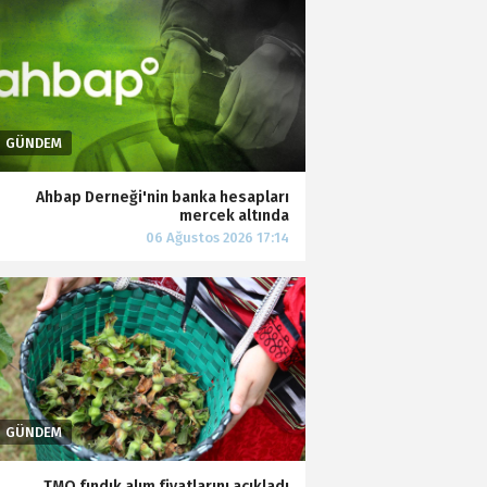
Ahbap Derneği'nin banka hesapları
mercek altında
TMO fındık alım fiyatlarını açıkladı