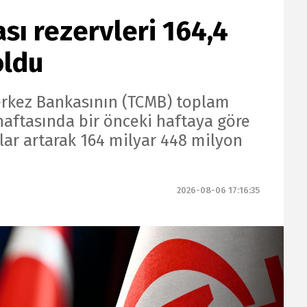
ı rezervleri 164,4
oldu
rkez Bankasının (TCMB) toplam
haftasında bir önceki haftaya göre
lar artarak 164 milyar 448 milyon
2026-08-06 17:16:35