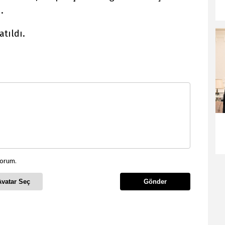
.
atıldı.
yorum.
Avatar Seç
Gönder