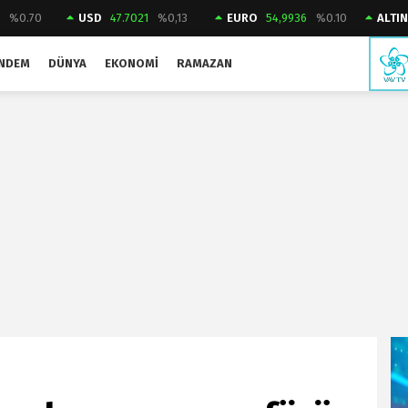
2
%0.70
USD
47.7021
%0,13
EURO
54,9936
%0.10
ALTI
NDEM
DÜNYA
EKONOMI
RAMAZAN