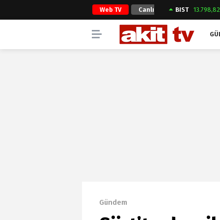
Web TV
Canlı
BIST
13.798,8
Yayın
GÜ
Gündem