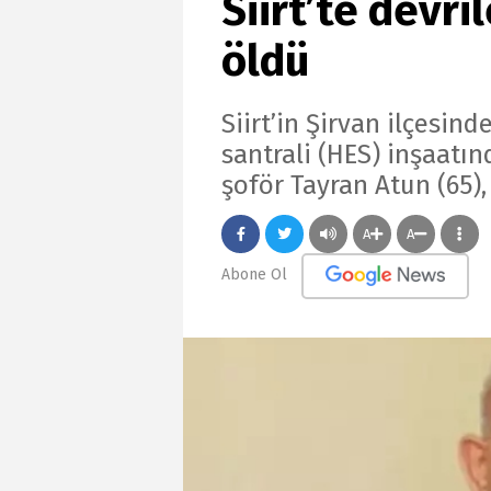
Siirt’te devr
öldü
Siirt’in Şirvan ilçesin
santrali (HES) inşaatı
şoför Tayran Atun (65),
A
A
Abone Ol