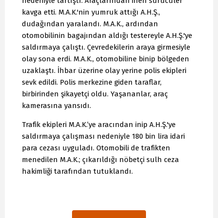
nedeniyle tartıştı. Araçlarından inen sürücüler
kavga etti. M.A.K.'nin yumruk attığı A.H.Ş.,
dudağından yaralandı. M.A.K., ardından
otomobilinin bagajından aldığı testereyle A.H.Ş.'ye
saldırmaya çalıştı. Çevredekilerin araya girmesiyle
olay sona erdi. M.A.K., otomobiline binip bölgeden
uzaklaştı. İhbar üzerine olay yerine polis ekipleri
sevk edildi. Polis merkezine giden taraflar,
birbirinden şikayetçi oldu. Yaşananlar, araç
kamerasına yansıdı.
Trafik ekipleri M.A.K.’ye aracından inip A.H.Ş.'ye
saldırmaya çalışması nedeniyle 180 bin lira idari
para cezası uyguladı. Otomobili de trafikten
menedilen M.A.K.; çıkarıldığı nöbetçi sulh ceza
hakimliği tarafından tutuklandı.