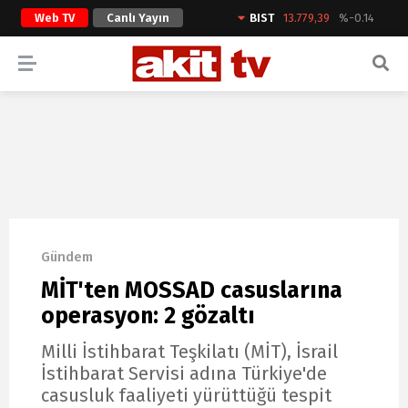
Web TV
Canlı Yayın
BIST
13.779,39
%-0.14
ARAMA YAP
Gündem
MİT'ten MOSSAD casuslarına
operasyon: 2 gözaltı
Milli İstihbarat Teşkilatı (MİT), İsrail
İstihbarat Servisi adına Türkiye'de
casusluk faaliyeti yürüttüğü tespit